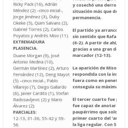
Ricky Pack (16), Adrián
y cosechó una derrota (60
Méndez (2) –cinco inicial-,
situación más que delicad
Jorge Jiménez (3), Duby
permanencia.
Okeke (5), Quim Salvans (2),
Gabriel Torres (2), Carlos
El partido ya arrancó con 
Poyatos y Andrés Miso (11).
sin sentido que Rafa San
EXTREMADURA
(6-2). A partir de ahí, el 
PLASENCIA.
gracias a una gran defens
marcador (12-13).
Duane Morgan (9), José
Antonio Medina (10),
La aparición de Miso en la 
Germán Martínez (2), Arturo
respondida con la inspirac
Fernández (12), Deng Mayot
fuera como en penetracion
(5) –cinco inicial-, Pablo
conseguía su máxima justo
Villarejo (7), Diego Gallardo
(6), Javier Cardito (1), Stefan
El tercer cuarto fue para o
Radosavljevic (2) y Mario
fue capaz de anotar seis 
Álvarez (2).
paupérrimo que solo enc
PARCIALES:
primer cuarto del 'amisto
12-13, 31-36, 55-42 y 59-
la liga regular. Con 55-42
56.