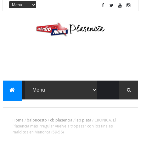
Home
/
baloncesto
/
cb plasencia
/
leb plata
/
CRÓNICA. El
Plasencia más irregular vuelve a tropezar con los finales
malditos en Menorca (59-56)