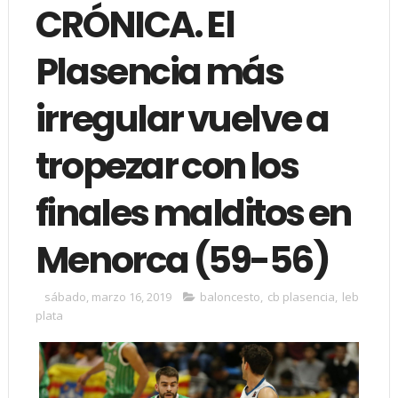
CRÓNICA. El
Plasencia más
irregular vuelve a
tropezar con los
finales malditos en
Menorca (59-56)
sábado, marzo 16, 2019
baloncesto
,
cb plasencia
,
leb
plata