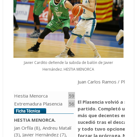
Javier Cardito defiende la subida de balón de Javier
Hernández. HESTIA MENORCA
Juan Carlos Ramos / Plasenc
Hestia Menorca
59
El Plasencia volvió a ser 
Extremadura Plasencia
56
partido. Completó unos 
más que decentes en Men
HESTIA MENORCA.
sucedió tras el descanso 
Jan Orfila (8), Andreu Matalí
y todo tuvo opciones par
(3), Javier Hernández (7),
forzar la prórroga. No l