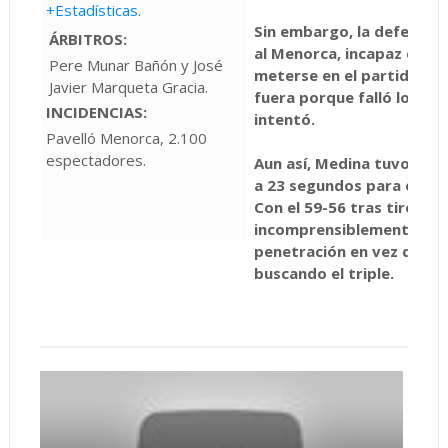
+Estadísticas
.
Sin embargo, la defensa 
ÁRBITROS:
al Menorca, incapaz de an
Pere Munar Bañón y José
meterse en el partido y l
Javier Marqueta Gracia.
fuera porque falló los últ
INCIDENCIAS:
intentó.
Pavelló Menorca, 2.100
espectadores.
Aun así, Medina tuvo tres
a 23 segundos para el fina
Con el 59-56 tras tiros lib
incomprensiblemente, Gal
penetración en vez de dob
buscando el triple.