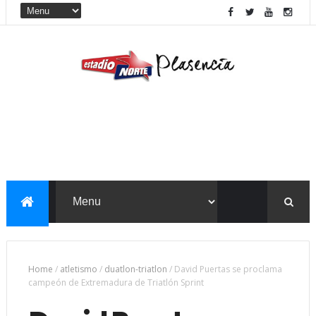
Home
/
atletismo
/
duatlon-triatlon
/
David Puertas se proclama
campeón de Extremadura de Triatlón Sprint