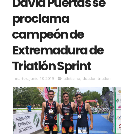
David Puertas se
proclama
campeón de
Extremadura de
Triatlón Sprint
martes, junio 18, 2019
atletismo
,
duatlon-triatlon