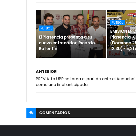
FUTBOL
FUTBOL
EMISIÓN EN 
El Plasencia presenta a su
Plasencia-
nuevo entrenador, Ricardo
(Domingo 25
Ballentín
12:30) - 5,21
ANTERIOR
PREVIA. La UPP se toma el partido ante el Aceuchal
como una final anticipada
COMENTARIOS