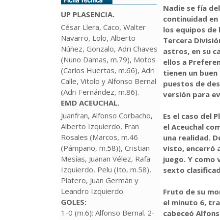
Nadie se fía de
UP PLASENCIA.
continuidad en 
César Llera, Caco, Walter
los equipos de 
Navarro, Lolo, Alberto
Tercera Divisió
Núñez, Gonzalo, Adri Chaves
astros, en su c
(Nuno Damas, m.79), Motos
ellos a Prefere
(Carlos Huertas, m.66), Adri
tienen un buen
Calle, Vitolo y Alfonso Bernal
puestos de des
(Adri Fernández, m.86).
versión para ev
EMD ACEUCHAL.
Juanfran, Alfonso Corbacho,
Es el caso del 
Alberto Izquierdo, Fran
el Aceuchal co
Rosales (Marcos, m.46
una realidad. D
(Pámpano, m.58)), Cristian
visto, encerró 
Mesías, Juanan Vélez, Rafa
juego. Y como v
Izquierdo, Pelu (Ito, m.58),
sexto clasifica
Platero, Juan Germán y
Leandro Izquierdo.
Fruto de su mon
GOLES:
el minuto 6, tr
1-0 (m.6): Alfonso Bernal. 2-
cabeceó Alfonso