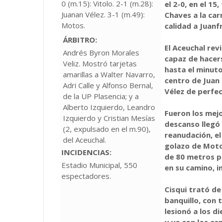
0 (m.15): Vitolo. 2-1 (m.28):
el 2-0, en el 15
Juanan Vélez. 3-1 (m.49):
Chaves a la car
Motos.
calidad a Juanf
ÁRBITRO:
El Aceuchal rev
Andrés Byron Morales
capaz de hacers
Veliz. Mostró tarjetas
hasta el minuto
amarillas a Walter Navarro,
centro de Juan
Adri Calle y Alfonso Bernal,
Vélez de perfec
de la UP Plasencia; y a
Alberto Izquierdo, Leandro
Fueron los mejo
Izquierdo y Cristian Mesías
descanso llegó
(2, expulsado en el m.90),
reanudación, el
del Aceuchal.
golazo de Moto
INCIDENCIAS:
de 80 metros p
Estadio Municipal, 550
en su camino, i
espectadores.
Cisqui trató de
banquillo, con
lesionó a los d
y ya con los ca