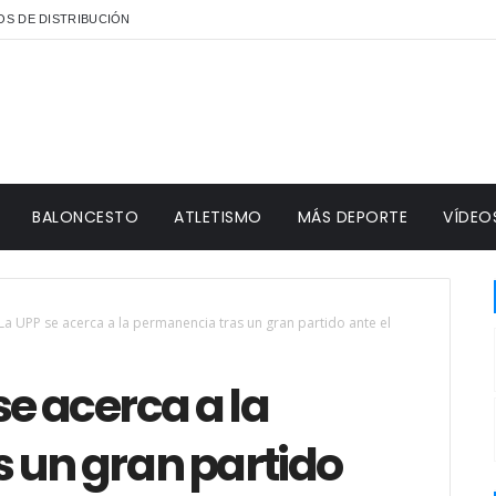
S DE DISTRIBUCIÓN
BALONCESTO
ATLETISMO
MÁS DEPORTE
VÍDEO
a UPP se acerca a la permanencia tras un gran partido ante el
e acerca a la
 un gran partido