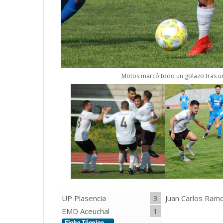
Motos marcó todo un golazo tras 
UP Plasencia
3
Juan Carlos Ramo
EMD Aceuchal
1