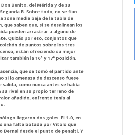
l Don Benito, del Mérida y de su
Segunda B. Sobre todo, no se fían
la zona media baja de la tabla de
n, que saben que, si se desalinean los
aída pueden arrastrar a alguno de
nte. Quizás por eso, conjuntos que
 colchón de puntos sobre los tres
censo, están ofreciendo su mejor
itar también la 16ª y 17ª posición.
Plasencia, que se tomó el partido ante
mo si la amenaza de descenso fuese
e salida, como nunca antes se había
a su rival en su propio terreno de
alor añadido, enfrente tenía al
do.
ólogo llegaron dos goles. El 1-0, en
as una falta botada por Vitolo que
 Bernal desde el punto de penalti. Y