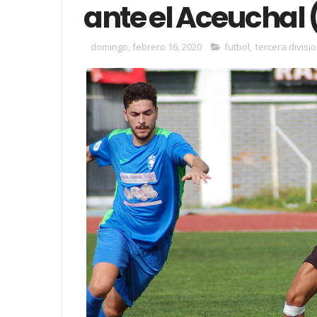
ante el Aceuchal 
domingo, febrero 16, 2020
futbol
,
tercera divisi