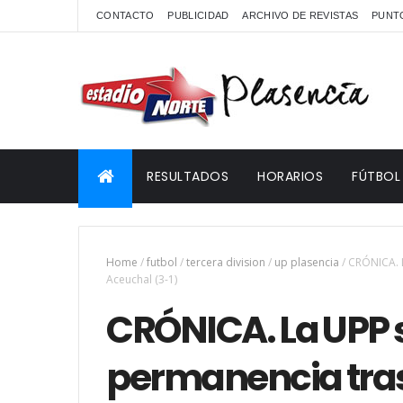
CONTACTO
PUBLICIDAD
ARCHIVO DE REVISTAS
PUNTO
RESULTADOS
HORARIOS
FÚTBOL
Home
/
futbol
/
tercera division
/
up plasencia
/
CRÓNICA. L
Aceuchal (3-1)
CRÓNICA. La UPP s
permanencia tras