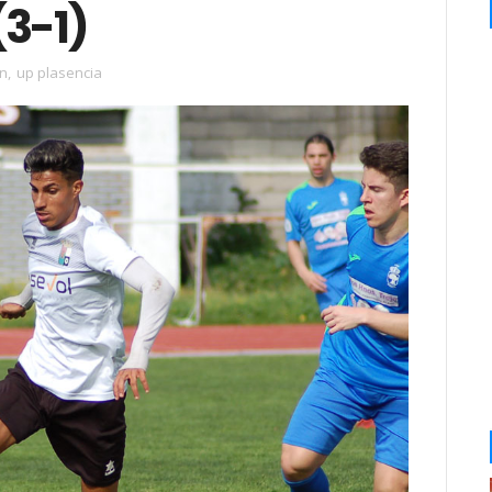
(3-1)
on
,
up plasencia