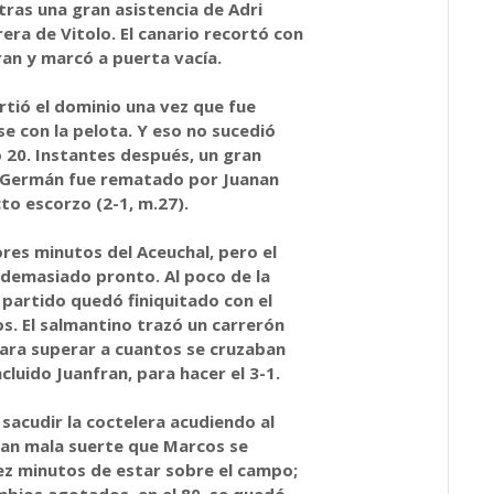
, tras una gran asistencia de Adri
rera de Vitolo. El canario recortó con
ran y marcó a puerta vacía.
irtió el dominio una vez que fue
e con la pelota. Y eso no sucedió
 20. Instantes después, un gran
 Germán fue rematado por Juanan
to escorzo (2-1, m.27).
res minutos del Aceuchal, pero el
 demasiado pronto. Al poco de la
 partido quedó finiquitado con el
s. El salmantino trazó un carrerón
ara superar a cuantos se cruzaban
ncluido Juanfran, para hacer el 3-1.
 sacudir la coctelera acudiendo al
 tan mala suerte que Marcos se
iez minutos de estar sobre el campo;
mbios agotados, en el 80, se quedó