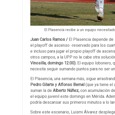
El Plasencia recibe a un equipo necesitado
Juan Carlos Ramos /
El Plasencia depende de s
el playoff de ascenso -reservado para los cuar
e incluso para jugar el propio playoff de ascen
otros campos, a la UPP no le cabe otra soluci
Vinosilla, domingo 12:00).
El equipo lobonero, 
necesita seguir sumando puntos para no ser u
El Plasencia, una semana más, sigue arrastrand
Pedro Gilarte y Alfonso Bernal
(que ya tiene el 
suman la de
Alberto Núñez,
con acumulación de
el equipo juvenil este domingo en Mérida. Ad
podría descansar sus primeros minutos a lo lar
Sobre este escenario, Luismi Álvarez despleg