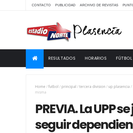
CONTACTO
PUBLICIDAD
ARCHIVO DE REVISTAS
PUNTO
RESULTADOS
HORARIOS
FÚTBOL
Home
/
futbol
/
principal
/
tercera division
/
up plasencia
/
misma
PREVIA. La UPP se
seguir dependien