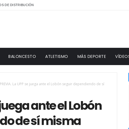
S DE DISTRIBUCIÓN
BALONCESTO
ATLETISMO
MÁS DEPORTE
VÍDEO
PREVIA. La UPP se juega ante el Lobón seguir dependiendo de sí
 juega ante el Lobón
do de sí misma