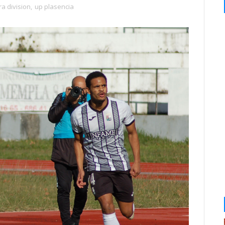
ra division
,
up plasencia