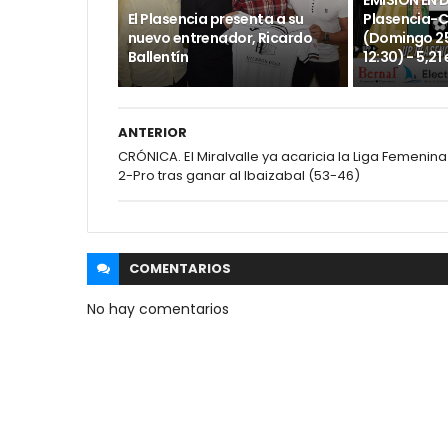
EMISIÓN EN 
El Plasencia presenta a su
Plasencia-
nuevo entrenador, Ricardo
(Domingo 25
Ballentín
12:30) - 5,21
ANTERIOR
CRÓNICA. El Miralvalle ya acaricia la Liga Femenina
2-Pro tras ganar al Ibaizabal (53-46)
COMENTARIOS
No hay comentarios