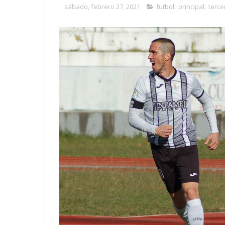
sábado, febrero 27, 2021
futbol
,
principal
,
terce