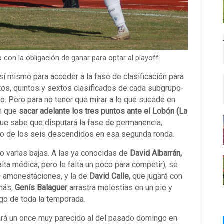
 con la obligación de ganar para optar al playoff.
í mismo para acceder a la fase de clasificación para
tos, quintos y sextos clasificados de cada subgrupo-
so. Pero para no tener que mirar a lo que sucede en
ón que
sacar adelante los tres puntos ante el Lobón (La
que sabe que disputará la fase de permanencia,
no de los seis descendidos en esa segunda ronda.
o varias bajas. A las ya conocidas de
David Albarrán,
alta médica, pero le falta un poco para competir), se
 amonestaciones, y la de
David Calle,
que jugará con
emás,
Genís Balaguer
arrastra molestias en un pie y
go de toda la temporada.
ará un once muy parecido al del pasado domingo en