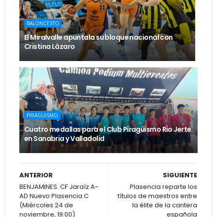
BALONCESTO
El Miralvalle apuntala su bloque nacional con
Cristina Lázaro
PIRAGUISMO
Cuatro medallas para el Club Piragüismo Rio Jerte
en Sanabria y Valladolid
ANTERIOR
SIGUIENTE
BENJAMINES. CF Jaraíz A-
Plasencia reparte los
AD Nuevo Plasencia C
títulos de maestros entre
(Miércoles 24 de
la élite de la cantera
noviembre, 19:00)
española