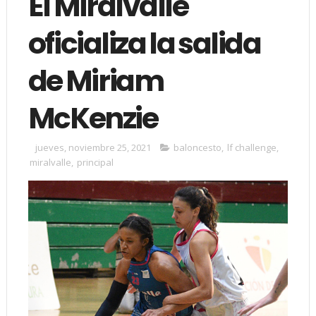
El Miralvalle
oficializa la salida
de Miriam
McKenzie
jueves, noviembre 25, 2021
baloncesto
,
lf challenge
,
miralvalle
,
principal