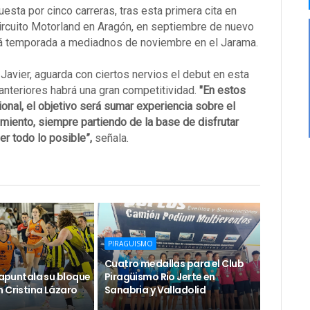
ta por cinco carreras, tras esta primera cita en
l circuito Motorland en Aragón, en septiembre de nuevo
ará temporada a mediadnos de noviembre en el Jarama.
Javier, aguarda con ciertos nervios el debut en esta
teriores habrá una gran competitividad.
"En estos
ional, el objetivo será sumar experiencia sobre el
dimiento, siempre partiendo de la base de disfrutar
er todo lo posible”,
señala.
PIRAGUISMO
Cuatro medallas para el Club
e apuntala su bloque
Piragüismo Rio Jerte en
 Cristina Lázaro
Sanabria y Valladolid