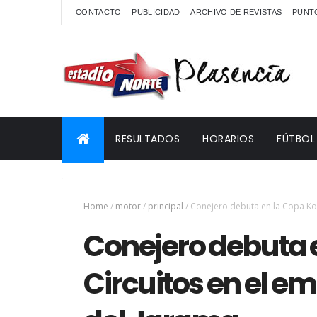
CONTACTO
PUBLICIDAD
ARCHIVO DE REVISTAS
PUNTO
RESULTADOS
HORARIOS
FÚTBOL
Home
/
motor
/
principal
/
Conejero debuta en la Copa Kob
Conejero debuta 
Circuitos en el e