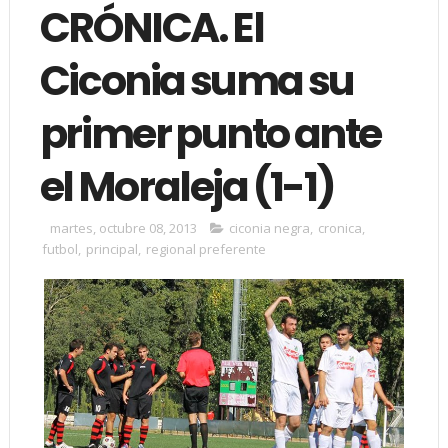
CRÓNICA. El
Ciconia suma su
primer punto ante
el Moraleja (1-1)
martes, octubre 08, 2013
ciconia negra
,
cronica
,
futbol
,
principal
,
regional preferente