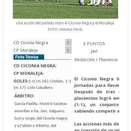
Una acción del partido entre el Ciconia Negra y el Moraleja.
FOTO: Antonio Peral.
CD Ciconia Negra
1
3 PUNTOS
2 P
CP Moraleja
1
Javi
Alber
Redacción / Plasencia
CD CICONIA NEGRA:
CP MORALEJA
:
El Ciconia Negra ha te
GOLES:
1-0 (m.16): Cristian. 1-1
jornadas para llevar el p
(m.17): Lolo Caballero.
Después de tres derro
ÁRBITRO:
placentino logró empatar
(1-1), un conjunto re
García Padilla. Mostró tarjetas
sabiendo competir en tod
amarillas a Ita, Javi, Salguero,
Susi y Jorge, del Ciconia Negra;
Las acciones más destaca
y a Fabián y Alberto, del
en cuestión de un minuto,