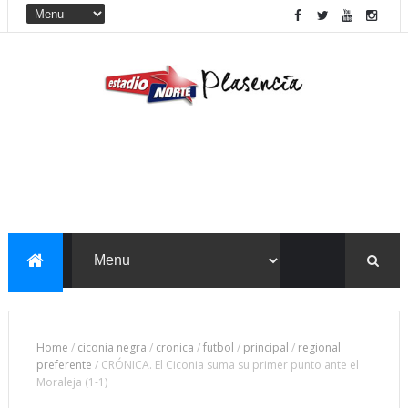
Home
/
ciconia negra
/
cronica
/
futbol
/
principal
/
regional
preferente
/
CRÓNICA. El Ciconia suma su primer punto ante el
Moraleja (1-1)