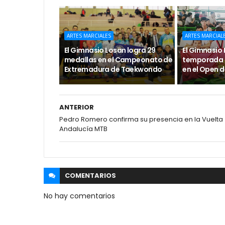
ARTES MARCIALES
ARTES MARCIAL
El Gimnasio Losan logra 29
El Gimnasio 
medallas en el Campeonato de
temporada 
Extremadura de Taekwondo
en el Open 
ANTERIOR
Pedro Romero confirma su presencia en la Vuelta
Andalucía MTB
COMENTARIOS
No hay comentarios