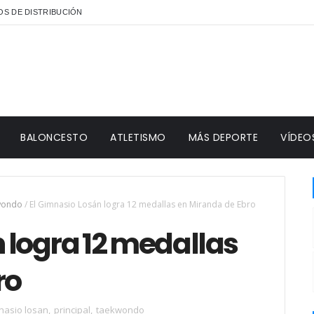
S DE DISTRIBUCIÓN
BALONCESTO
ATLETISMO
MÁS DEPORTE
VÍDEO
wondo
/
El Gimnasio Losán logra 12 medallas en Miranda de Ebro
 logra 12 medallas
ro
nasio losan
,
principal
,
taekwondo