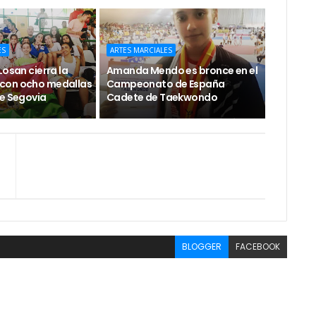
ES
ARTES MARCIALES
Losan cierra la
Amanda Mendo es bronce en el
con ocho medallas
Campeonato de España
de Segovia
Cadete de Taekwondo
BLOGGER
FACEBOOK