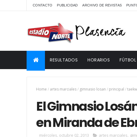
CONTACTO
PUBLICIDAD
ARCHIVO DE REVISTAS
PUNTO
RESULTADOS
HORARIOS
FÚTBOL
Home
/
artes marciales
/
gimnasio losan
/
principal
/
taek
El Gimnasio Losán
en Miranda de Eb
miércoles, octubre 02, 2013
artes marciales
,
gim