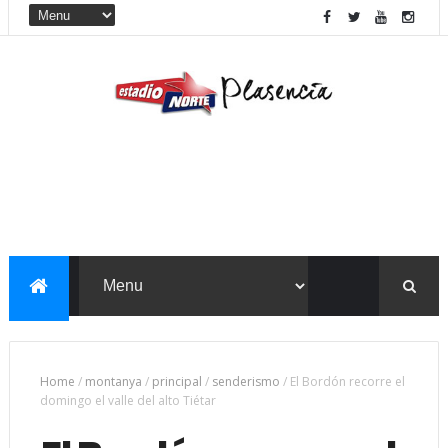
Home
/
montanya
/
principal
/
senderismo
/
El Bordón recorre el
domingo el valle del alto Tiétar