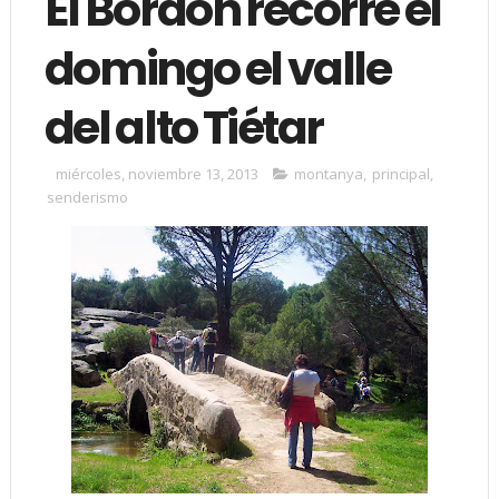
El Bordón recorre el
domingo el valle
del alto Tiétar
miércoles, noviembre 13, 2013
montanya
,
principal
,
senderismo