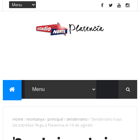
Home
/
montanya
/
principal
/
senderismo
/
'Senderismo bajo
las estrellas' llega a Plasencia el 16 de agosto