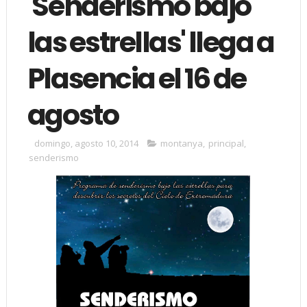
'Senderismo bajo
las estrellas' llega a
Plasencia el 16 de
agosto
domingo, agosto 10, 2014
montanya
,
principal
,
senderismo