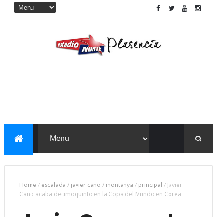
Home
/
escalada
/
javier cano
/
montanya
/
principal
/
Javier
Cano acaba decimoquinto en la Copa del Mundo en Corea