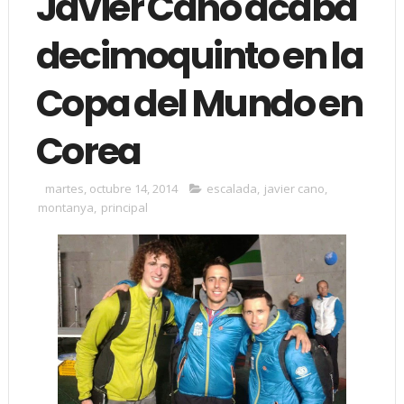
Javier Cano acaba
decimoquinto en la
Copa del Mundo en
Corea
martes, octubre 14, 2014
escalada
,
javier cano
,
montanya
,
principal