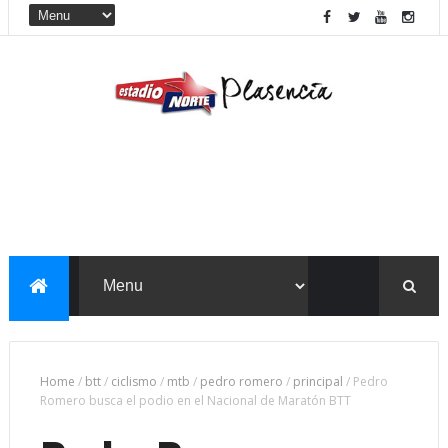
Home
/
btt
/
ciclismo
/
mtb
/
pedro romero
/
principal
/
Pedro
Romero busca el podio en el Nacional de Maratón BTT