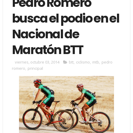
Pedro Romero
busca el podio en el
Nacional de
Maratón BTT
viernes, octubre 03, 2014
btt
,
ciclismo
,
mtb
,
pedro
romero
,
principal