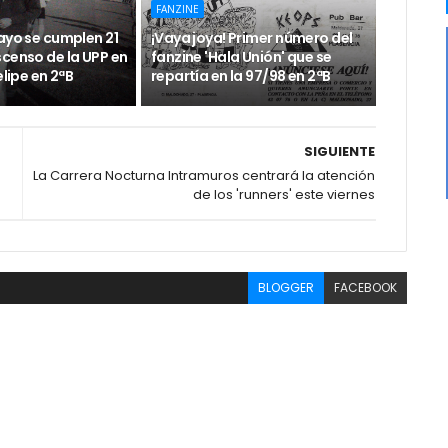
FANZINE
ayo se cumplen 21
¡Vaya joya! Primer número del
scenso de la UPP en
fanzine 'Hala Unión' que se
elipe en 2ªB
repartía en la 97/98 en 2ªB
SIGUIENTE
La Carrera Nocturna Intramuros centrará la atención
de los 'runners' este viernes
BLOGGER
FACEBOOK