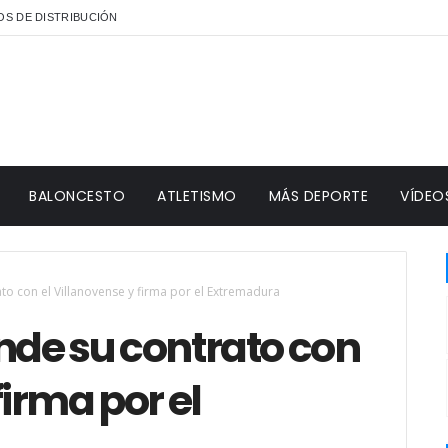
S DE DISTRIBUCIÓN
BALONCESTO
ATLETISMO
MÁS DEPORTE
VÍDEO
ato con el Villanovense y firma por el Extremadura
nde su contrato con
firma por el