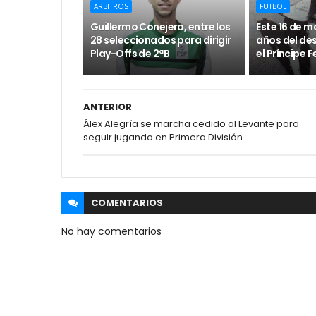
ARBITROS
FUTBOL
Guillermo Conejero, entre los
Este 16 de m
28 seleccionados para dirigir
años del de
Play-Offs de 2ªB
el Príncipe F
ANTERIOR
Álex Alegría se marcha cedido al Levante para
seguir jugando en Primera División
COMENTARIOS
No hay comentarios