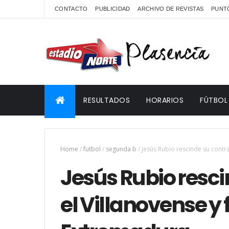
CONTACTO
PUBLICIDAD
ARCHIVO DE REVISTAS
PUNTO
RESULTADOS
HORARIOS
FÚTBOL
Home
/
futbol
/
segunda b
/
Jesús Rubio rescinde su contr
Jesús Rubio resci
el Villanovense y 