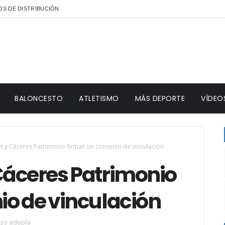
S DE DISTRIBUCIÓN
BALONCESTO
ATLETISMO
MÁS DEPORTE
VÍDEO
t y Cáceres Patrimonio firman un convenio de vinculación
Cáceres Patrimonio
io de vinculación
rzo adepla