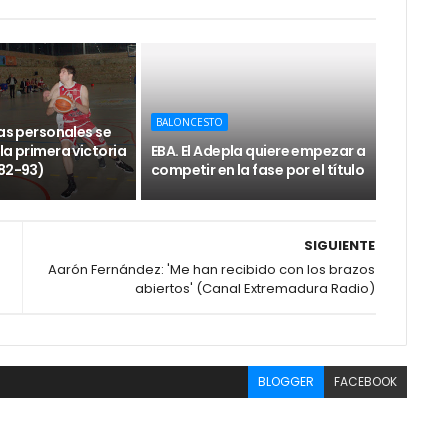
BALONCESTO
tas personales se
la primera victoria
EBA. El Adepla quiere empezar a
(82-93)
competir en la fase por el título
SIGUIENTE
Aarón Fernández: 'Me han recibido con los brazos
abiertos' (Canal Extremadura Radio)
BLOGGER
FACEBOOK