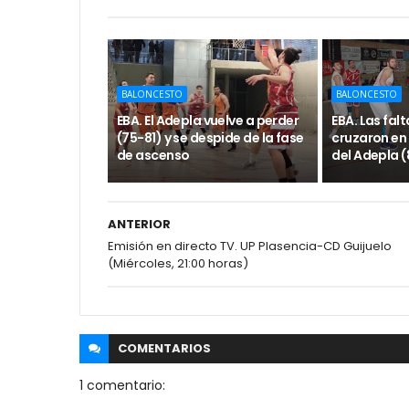
BALONCESTO
BALONCESTO
EBA. El Adepla vuelve a perder
EBA. Las fal
(75-81) y se despide de la fase
cruzaron en 
de ascenso
del Adepla 
ANTERIOR
Emisión en directo TV. UP Plasencia-CD Guijuelo
(Miércoles, 21:00 horas)
COMENTARIOS
1 comentario: