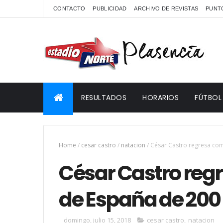
CONTACTO
PUBLICIDAD
ARCHIVO DE REVISTAS
PUNTO
RESULTADOS
HORARIOS
FÚTBOL
Home
/
cesar castro
/
natacion
/
César Castro regresa co
César Castro re
de España de 200 
domingo, julio 15, 2018
cesar castro
,
natacion