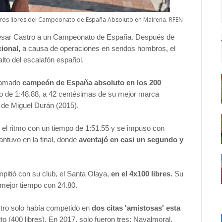
tros libres del Campeonato de España Absoluto en Mairena. RFEN
ésar Castro a un Campeonato de España. Después de
ional,
a causa de operaciones en sendos hombros, el
lto del escalafón español.
clamado
campeón de España absoluto en los 200
mpo de 1:48.88, a 42 centésimas de su mejor marca
 de Miguel Durán (2015).
ó el ritmo con un tiempo de 1:51.55 y se impuso con
antuvo en la final, donde
aventajó en casi un segundo y
pitió con su club, el Santa Olaya,
en el 4x100 libres.
Su
 mejor tiempo con 24.80.
ro solo había competido en
dos citas 'amistosas' esta
to (400 libres). En 2017, solo fueron tres: Navalmoral,