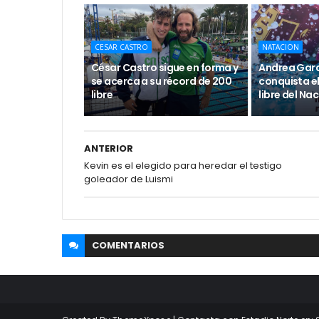
CESAR CASTRO
NATACION
César Castro sigue en forma y
Andrea Garc
se acerca a su récord de 200
conquista el
libre
libre del Nac
ANTERIOR
Kevin es el elegido para heredar el testigo
goleador de Luismi
COMENTARIOS