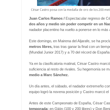
César Castro posa con la medalla de oro de los 200 me
Juan Carlos Ramos /
Espectacular regreso de C
dos años y medio sin poder competir en un Nac
nadador placentino ha vuelto a ponerse en lo más a
Este domingo, en Mairena del Aljarafe, se ha pro
metros libres,
tras tras ganar la final con un tie
(Mundial Junior 2017) y a 70 del récord de España
Y
a en la clasificatoria matinal, César Castro marc
suficiencia al resto de rivales. Su hegemonía se m
medio a Marc Sánchez.
Un día antes, el sábado, el nadador extremeño com
equipo logró la novena posición y Castro marcó el
Antes de este Campeonato de España, César Cast
temporada:
en Gijón (100 y 200 libres) y Don Beni