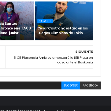
NATACION
ía Santos
 bronce en el 1.500
César Castro no estará en los
ional junior
Juegos Olímpicos de Tokio
SIGUIENTE
El CB Plasencia Ambroz empezará la LEB Plata en
casa ante el Baskonia
BLOGGER
FACEBOOK