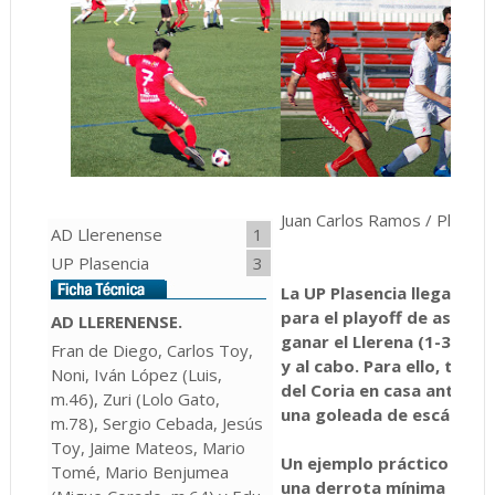
Juan Carlos Ramos / Plasenc
AD Llerenense
1
UP Plasencia
3
La UP Plasencia llegará co
para el playoff de ascenso
AD LLERENENSE.
ganar el Llerena (1-3). Re
Fran de Diego, Carlos Toy,
y al cabo. Para ello, tend
Noni, Iván López (Luis,
del Coria en casa ante el
m.46), Zuri (Lolo Gato,
una goleada de escándalo 
m.78), Sergio Cebada, Jesús
Toy, Jaime Mateos, Mario
Un ejemplo práctico que f
Tomé, Mario Benjumea
una derrota mínima del Co