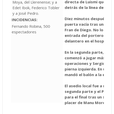
directa de Luismi que dio
Moya, del Llerenense; y a
detrás de la línea de gol 
Edet Ibok, Federico Tobler
y a José Pedro.
Diez minutos después lleg
INCIDENCIAS:
puerta vacía tras una sal
Fernando Robina, 500
Fran de Diego. No lo pudo
espectadores
entrada del portero a de
delantero en el hospital c
En la segunda parte, el Ll
comenzó a jugar más aleg
operaciones y Sergio Ceba
pierna izquierda. En uno
mandó el balón a la escua
El asedio local fue a meno
segunda parte y el Plasen
para el final tras un serv
placer de Manu Moreira en