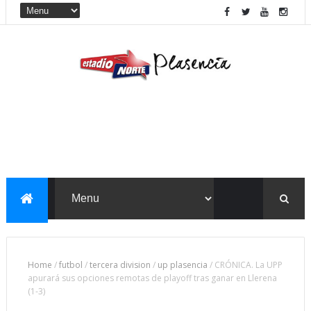
Home
/
futbol
/
tercera division
/
up plasencia
/
CRÓNICA. La UPP
apurará sus opciones remotas de playoff tras ganar en Llerena
(1-3)