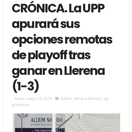
CRÓNICA. La UPP
apurará sus
opciones remotas
de playoff tras
ganar en Llerena
(1-3)
lunes, mayo 13, 2019
futbol
,
tercera division
,
up
plasencia