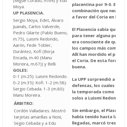
(Migue Corado, m.64) y Edu
placentina por 9-0. Es ac
Moya.
combinación que neutralic
UP PLASENCIA.
a favor del Coria en la ac
Sergio Moya, Edet, Álvaro
Juanals, Carlos Valverde,
El Plasencia sabía que en 
Pedro Gilarte (Pablo Bueno,
para tener alguna pequeñ
m.75), Luismi Redondo,
era consciente de que el
Aarón, Fede Tobler,
los campos más complicad
Durántez, Kofi (Borja
Allí han mordido el polvo
Encada, m.40 (Manu
el Coria. De esta forma, u
Moreira, m.67)) y Belli.
buena.
GOLES:
0-1 (m.25): Luismi Redondo.
La UPP sorprendió a todo
0-2 (m.35): Kofi. 1-2 (m.58):
defensas, los cuales todos
Sergio Cebada. 1-3 (m.80):
la temporada como centra
Manu Moreira.
solos a Luismi Redondo y 
ÁRBITRO:
Sin embargo, el Plasenci
Cordón Valladares. Mostró
había tenido hasta la fech
tarjetas amarillas a Noni,
llegadas, marcó tres goles
Segio Cebada y a Edu