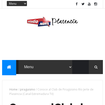
Home
/
piraguismo
/
Conoce al Club de Piragüismo Río Jerte de
Plasencia (Canal Extremadura TV)