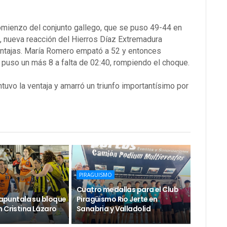
 comienzo del conjunto gallego, que se puso 49-44 en
, nueva reacción del Hierros Díaz Extremadura
entajas. María Romero empató a 52 y entonces
s puso un más 8 a falta de 02:40, rompiendo el choque.
ntuvo la ventaja y amarró un triunfo importantísimo por
PIRAGUISMO
Cuatro medallas para el Club
e apuntala su bloque
Piragüismo Rio Jerte en
 Cristina Lázaro
Sanabria y Valladolid