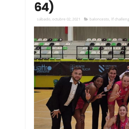
64)
sábado, octubre 02, 2021
baloncesto
,
lf challen