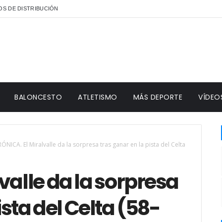
S DE DISTRIBUCIÓN
BALONCESTO
ATLETISMO
MÁS DEPORTE
VÍDEO
ÓNICA. El Miralvalle da la sorpresa tras ganar en la pista del Celta
valle da la sorpresa
ista del Celta (58-