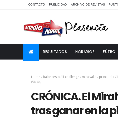
CONTACTO
PUBLICIDAD
ARCHIVO DE REVISTAS
PUNTO
RESULTADOS
HORARIOS
FÚTBOL
Home
/
baloncesto
/
lf challenge
/
miralvalle
/
principal
/
CR
(58-64)
CRÓNICA. El Miral
tras ganar en la p