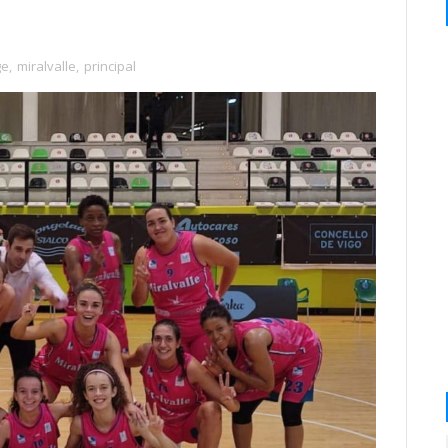
ge
,
miralvalle
,
principal