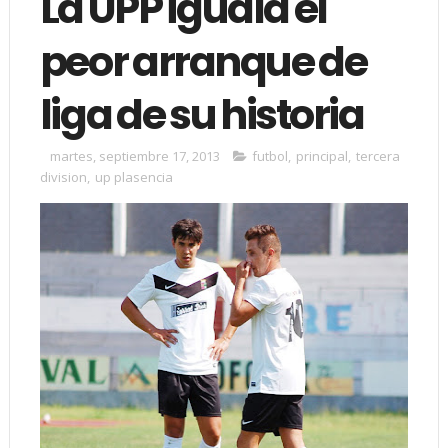
La UPP iguala el
peor arranque de
liga de su historia
martes, septiembre 17, 2013
futbol
,
principal
,
tercera
division
,
up plasencia