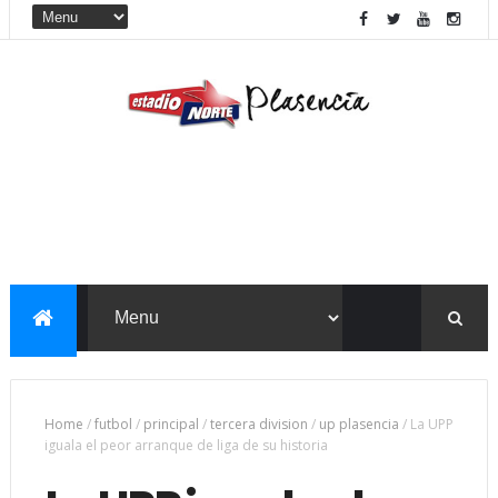
Home
/
futbol
/
principal
/
tercera division
/
up plasencia
/
La UPP
iguala el peor arranque de liga de su historia