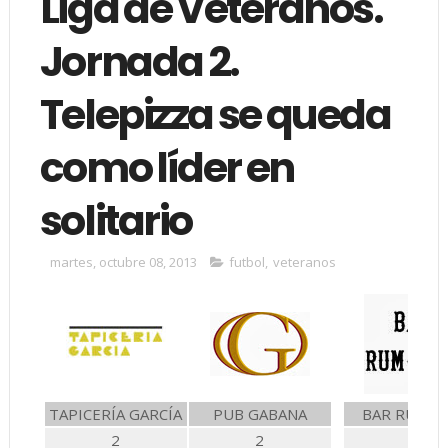
Liga de Veteranos.
Jornada 2.
Telepizza se queda
como líder en
solitario
martes, octubre 08, 2013
futbol
,
veteranos
TAPICERÍA GARCÍA
PUB GABANA
BAR RUM R
2
2
2