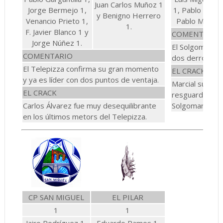
Juan Carlos Muñoz 1
Jorge Bermejo 1,
1, Pablo Matía
y Benigno Herrero
Venancio Prieto 1,
Pablo Montor
1.
F. Javier Blanco 1 y
COMENTARIO
Jorge Núñez 1.
El Solgomar es
COMENTARIO
dos derrotas 
El Telepizza confirma su gran momento
EL CRACK
y ya es líder con dos puntos de ventaja.
Marcial supo m
EL CRACK
resguardada de
Carlos Álvarez fue muy desequilibrante
Solgomar.
en los últimos metors del Telepizza.
CP SAN MIGUEL
EL PILAR
1
1