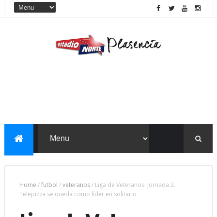
Home
/
futbol
/
veteranos
/
Liga de Veteranos. Jornada 2.
Telepizza se queda como líder en solitario