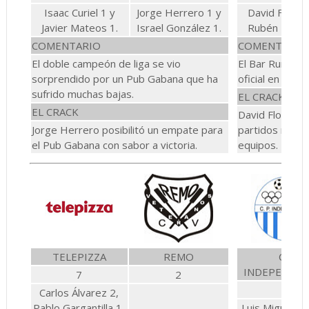
Isaac Curiel 1 y
Jorge Herrero 1 y
David Flores
Javier Mateos 1.
Israel González 1.
Rubén Mahill
COMENTARIO
COMENTARIO
El doble campeón de liga se vio
El Bar Rum-Ru
sorprendido por un Pub Gabana que ha
oficial en la L
sufrido muchas bajas.
EL CRACK
EL CRACK
David Flores y
Jorge Herrero posibilitó un empate para
partidos muy s
el Pub Gabana con sabor a victoria.
equipos.
TELEPIZZA
REMO
CP
INDEPENDIE
7
2
3
Carlos Álvarez 2,
Pablo Gargantilla 1,
Luis Miguel E