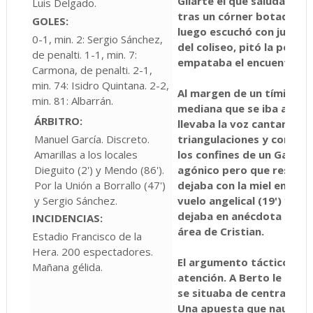
Gilarte el que saludaba c
Luis Delgado.
tras un córner botado po
GOLES:
luego escuchó con justic
0-1, min. 2: Sergio Sánchez,
del coliseo, pitó la pena l
de penalti. 1-1, min. 7:
empataba el encuentro (1
Carmona, de penalti. 2-1,
min. 74: Isidro Quintana. 2-2,
Al margen de un tímido d
min. 81: Albarrán.
mediana que se iba al fir
ÁRBITRO:
llevaba la voz cantante er
Manuel García. Discreto.
triangulaciones y con pel
Amarillas a los locales
los confines de un Gabri 
Dieguito (2') y Mendo (86').
agónico pero que resolvió
Por la Unión a Borrallo (47')
dejaba con la miel en los 
y Sergio Sánchez.
vuelo angelical (19') y n
dejaba en anécdota un di
INCIDENCIAS:
área de Cristian.
Estadio Francisco de la
Hera. 200 espectadores.
El argumento táctico del 
Mañana gélida.
atención. A Berto le metía
se situaba de central y 
Una apuesta que naufrag