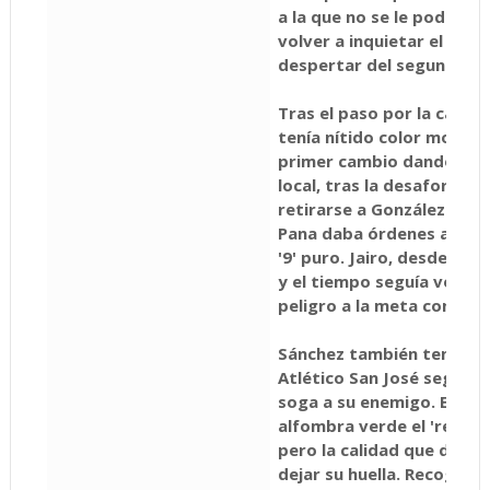
a la que no se le podía r
volver a inquietar el marc
despertar del segundo ep
Tras el paso por la caset
tenía nítido color morado
primer cambio dando carr
local, tras la desafortuna
retirarse a González y un
Pana daba órdenes a Carm
'9' puro. Jairo, desde lejo
y el tiempo seguía voland
peligro a la meta contrari
Sánchez también tenía que
Atlético San José seguía 
soga a su enemigo. En su 
alfombra verde el 'renque
pero la calidad que destil
dejar su huella. Recogía 