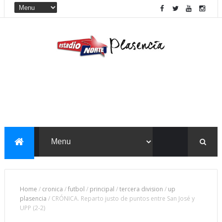
Home
/
cronica
/
futbol
/
principal
/
tercera division
/
up
plasencia
/
CRÓNICA. Reparto justo de puntos entre San José y
UPP (2-2)