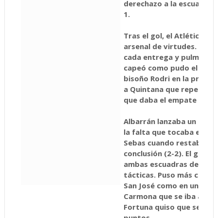
derechazo a la escuadra p
1.
Tras el gol, el Atlético S
arsenal de virtudes. Fútbo
cada entrega y pulmones 
capeó como pudo el tempo
bisoño Rodri en la primera
a Quintana que repelía Gab
que daba el empate a los 
Albarrán lanzaba un pote
la falta que tocaba el pal
Sebas cuando restaban n
conclusión (2-2).
El gol fo
ambas escuadras desatar
tácticas. Puso más carne e
San José como en un test
Carmona que se iba al ciel
Fortuna quiso que se firm
puntos.