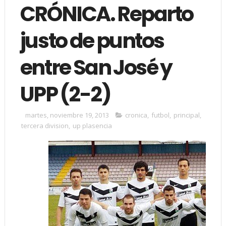
CRÓNICA. Reparto
justo de puntos
entre San José y
UPP (2-2)
martes, noviembre 19, 2013
cronica
,
futbol
,
principal
,
tercera division
,
up plasencia