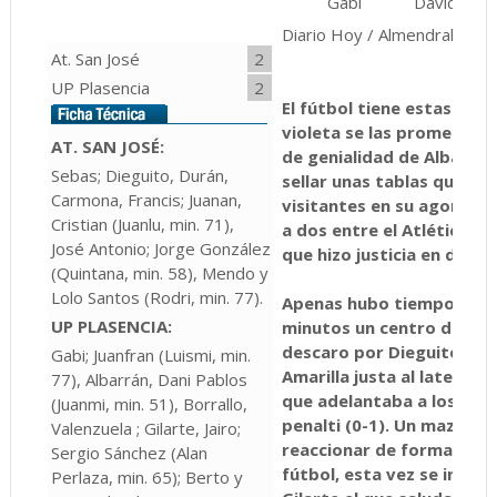
Gabi
David Alba
Diario Hoy / Almendralejo
At. San José
2
UP Plasencia
2
El fútbol tiene estas cos
violeta se las prometía fe
AT. SAN JOSÉ:
de genialidad de Albarrán
Sebas; Dieguito, Durán,
sellar unas tablas que sa
Carmona, Francis; Juanan,
visitantes en su agonía p
Cristian (Juanlu, min. 71),
a dos entre el Atlético Sa
José Antonio; Jorge González
que hizo justicia en defini
(Quintana, min. 58), Mendo y
Lolo Santos (Rodri, min. 77).
Apenas hubo tiempo para t
UP PLASENCIA:
minutos un centro de Lui
descaro por Dieguito dent
Gabi; Juanfran (Luismi, min.
Amarilla justa al lateral
77), Albarrán, Dani Pablos
que adelantaba a los unio
(Juanmi, min. 51), Borrallo,
penalti (0-1). Un mazazo 
Valenzuela ; Gilarte, Jairo;
reaccionar de forma ejemp
Sergio Sánchez (Alan
fútbol, esta vez se invirt
Perlaza, min. 65); Berto y