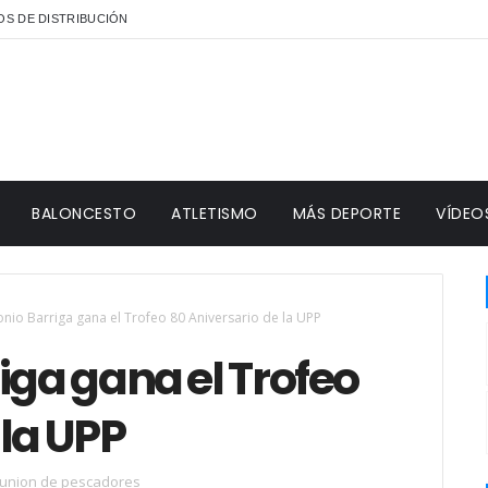
S DE DISTRIBUCIÓN
BALONCESTO
ATLETISMO
MÁS DEPORTE
VÍDEO
onio Barriga gana el Trofeo 80 Aniversario de la UPP
iga gana el Trofeo
 la UPP
union de pescadores