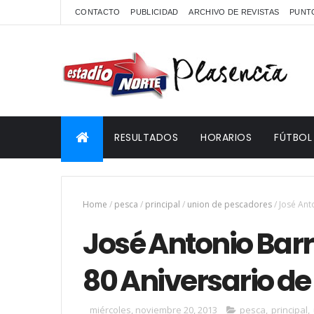
CONTACTO
PUBLICIDAD
ARCHIVO DE REVISTAS
PUNTO
RESULTADOS
HORARIOS
FÚTBOL
Home
/
pesca
/
principal
/
union de pescadores
/
José Ant
José Antonio Barr
80 Aniversario de
miércoles, noviembre 20, 2013
pesca
,
principal
,