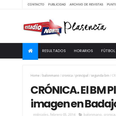
CONTACTO
PUBLICIDAD
ARCHIVO DE REVISTAS
PUNTO
RESULTADOS
HORARIOS
FÚTBOL
Home
/
balonmano
/
cronica
/
principal
/
segunda bm
/
CR
CRÓNICA. El BM P
imagen en Badaj
miércoles, febrero 05, 2014
balonmano
,
cronica