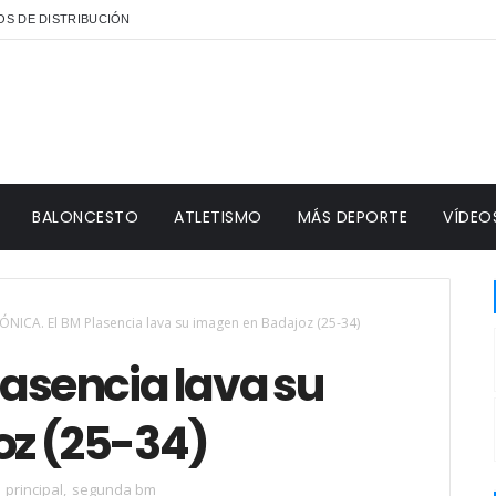
S DE DISTRIBUCIÓN
BALONCESTO
ATLETISMO
MÁS DEPORTE
VÍDEO
ÓNICA. El BM Plasencia lava su imagen en Badajoz (25-34)
lasencia lava su
oz (25-34)
,
principal
,
segunda bm