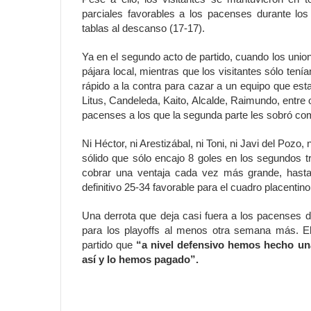
parciales favorables a los pacenses durante los
tablas al descanso (17-17).
Ya en el segundo acto de partido, cuando los union
pájara local, mientras que los visitantes sólo ten
rápido a la contra para cazar a un equipo que e
Litus, Candeleda, Kaito, Alcalde, Raimundo, entre o
pacenses a los que la segunda parte les sobró c
Ni Héctor, ni Arestizábal, ni Toni, ni Javi del Pozo
sólido que sólo encajo 8 goles en los segundos 
cobrar una ventaja cada vez más grande, hasta q
definitivo 25-34 favorable para el cuadro placentin
Una derrota que deja casi fuera a los pacenses de
para los playoffs al menos otra semana más. El
partido que
“a nivel defensivo hemos hecho un
así y lo hemos pagado”.