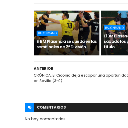
BALONMANO
BALONMANO
El BM Plasenc
El BM Plasencia se queda en las
sábado los p
semifinales de 2ª División
título
ANTERIOR
CRÓNICA. El Ciconia deja escapar una oportunida
en Sevilla (3-0)
COMENTARIOS
No hay comentarios