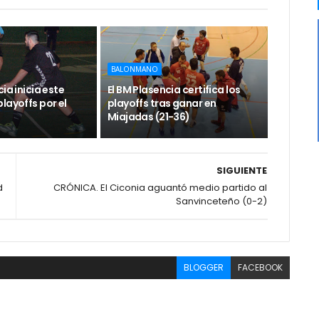
BALONMANO
ia inicia este
El BM Plasencia certifica los
layoffs por el
playoffs tras ganar en
Miajadas (21-36)
SIGUIENTE
d
CRÓNICA. El Ciconia aguantó medio partido al
Sanvinceteño (0-2)
BLOGGER
FACEBOOK