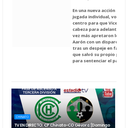
En una nueva acción del d
jugada individual, volvió 
centro para que Vicente s
cabeza para adelantar a l
vez más apretaron los loca
Aarón con un disparo leja
tras un despeje en falso 
que salvó su propio porte
para sentenciar el partid
CHINATO
TV EN DIRECTO. CP Chinato-CD Gévora (Domingo