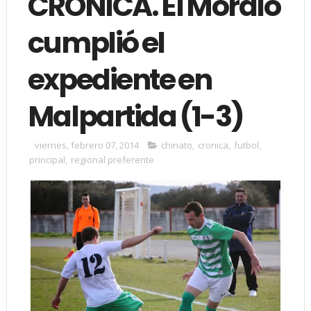
CRÓNICA. El Moralo
cumplió el
expediente en
Malpartida (1-3)
viernes, febrero 07, 2014
chinato
,
cronica
,
futbol
,
principal
,
regional preferente