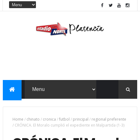
Home
/
chinato
/
cronica
/
futbol
/
principal
/
regional preferente
/
CRÓNICA. El Moralo cumplió el expediente en Malpartida (1-3)