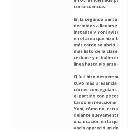
consecuencias.
En la segunda parte salie
decididos a llevarse el pa
instante y Yoni avisó co
en el área que hizo traba
más tarde se abrió la lata
más listo de la clase, que
rechace y el balón entró 
línea hasta alojarse en la
El 0-1 hizo despertar al eq
tuvo más presencia en el 
córner conseguían sorpre
el partido con pocos arg
tardó en reaccionar el cu
Yoni, cómo no, estuvo a 
delante nuevamente al e
una ocasión en la que el p
vacía apareció un defensa