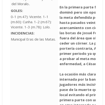
del Moralo..
En la primera parte frente
GOLES:
dominó pero sin oportuni
0-1 (m.47): Vicente. 1-1
la meta defendida por Ca
(m.60): Cunha. 1-2 (m.67):
hasta pasados veinte min
Vicente. 1-3 (m.78): Lolo.
acercamiento con cierto p
las botas de Josué Fuent
INCIDENCIAS:
fuera del área que obligó
Municipal Eras de las Matas.
ceder un córner. La prese
portería contraria, Aarón,
primer periodo ya que el
a probar al meta moralo q
enfermedad, a César Carr
La ocasión más clara de lo
internada por la banda de
jugadores más incisivos d
pase de la muerte que fi
local evitando el primer g
primera parte con un disp
en otra internada por la