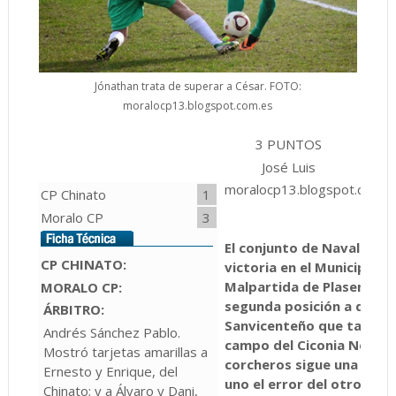
Jónathan trata de superar a César. FOTO:
moralocp13.blogspot.com.es
3 PUNTOS
2 P
José Luis
C
moralocp13.blogspot.com.es
CP Chinato
1
Moralo CP
3
El conjunto de Navalmora
CP CHINATO
:
victoria en el Municipal E
Malpartida de Plasencia p
MORALO CP:
segunda posición a dos pu
ÁRBITRO:
Sanvicenteño que tampoco 
Andrés Sánchez Pablo.
campo del Ciconia Negra. 
Mostró tarjetas amarillas a
corcheros sigue una jor
Ernesto y Enrique, del
uno el error del otro.
Chinato; y a Álvaro y Dani,