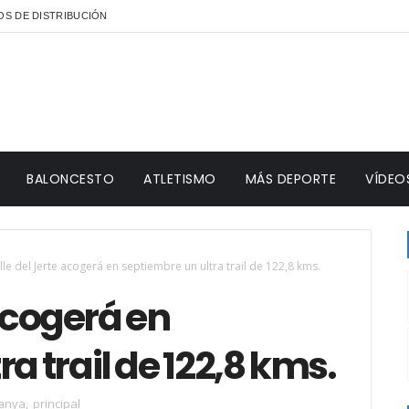
S DE DISTRIBUCIÓN
BALONCESTO
ATLETISMO
MÁS DEPORTE
VÍDEO
alle del Jerte acogerá en septiembre un ultra trail de 122,8 kms.
 acogerá en
a trail de 122,8 kms.
tanya
,
principal