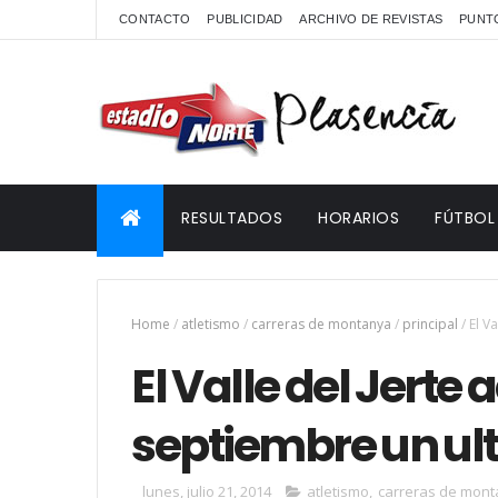
CONTACTO
PUBLICIDAD
ARCHIVO DE REVISTAS
PUNTO
RESULTADOS
HORARIOS
FÚTBOL
Home
/
atletismo
/
carreras de montanya
/
principal
/
El V
El Valle del Jerte
septiembre un ultr
lunes, julio 21, 2014
atletismo
,
carreras de mon