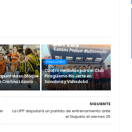
PIRAGUISMO
Cuatro medallas para el Club
e apuntala su bloque
Piragüismo Rio Jerte en
 Cristina Lázaro
Sanabria y Valladolid
SIGUIENTE
án
La UPP disputará un partido de entrenamiento ante
el Guijuelo el viernes 25