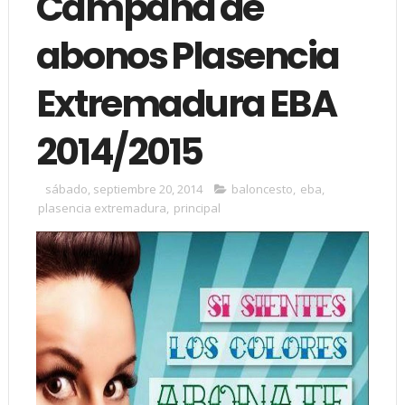
Campaña de
abonos Plasencia
Extremadura EBA
2014/2015
sábado, septiembre 20, 2014
baloncesto
,
eba
,
plasencia extremadura
,
principal