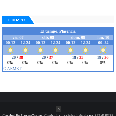
EL TIEMPO
Created By
ThemeXpose
| Contacta con Estadio Norte en: 927 41 83 39