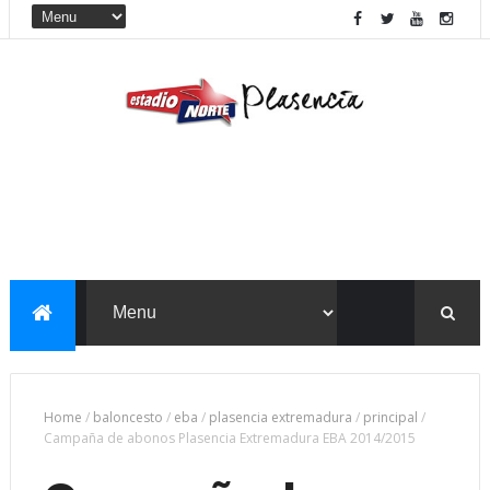
Home
/
baloncesto
/
eba
/
plasencia extremadura
/
principal
/
Campaña de abonos Plasencia Extremadura EBA 2014/2015