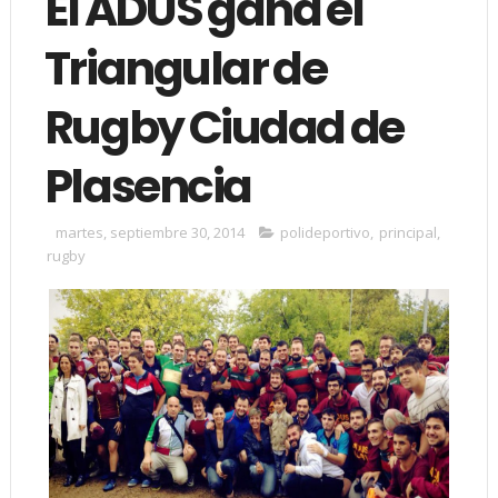
El ADUS gana el
Triangular de
Rugby Ciudad de
Plasencia
martes, septiembre 30, 2014
polideportivo
,
principal
,
rugby