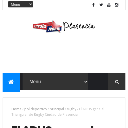
Home
/
polideportivo
/
principal
/
rugby
/
El ADUS gana el
Triangular de Rugby Ciudad de Plasencia