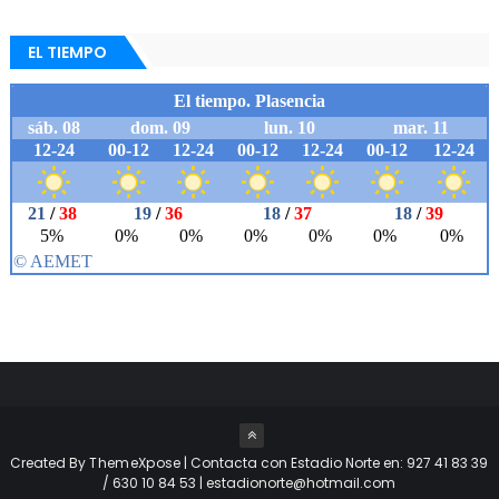
EL TIEMPO
Created By
ThemeXpose
| Contacta con Estadio Norte en: 927 41 83 39
/ 630 10 84 53 | estadionorte@hotmail.com