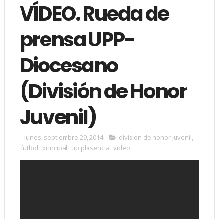
VÍDEO. Rueda de
prensa UPP-
Diocesano
(División de Honor
Juvenil)
lunes, septiembre 29, 2014
division de honor juvenil
,
futbol
,
principal
,
up plasencia
,
video