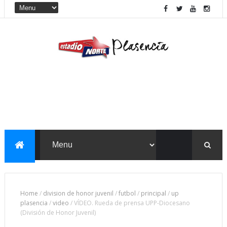
Home
/
division de honor juvenil
/
futbol
/
principal
/
up
plasencia
/
video
/
VÍDEO. Rueda de prensa UPP-Diocesano
(División de Honor Juvenil)