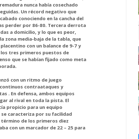
xtremadura nunca había cosechado
seguidas. Un récord negativo que
acabado conociendo en la cancha del
as perder por 86-80. Tercera derrota
das a domicilio, y lo que es peor,
 la zona media-baja de la tabla, que
 placentino con un balance de 9-7 y
 los tres primeros puestos de
censo que se habían fijado como meta
mporada.
enzó con un ritmo de juego
 continuos contraataques y
tas . En defensa, ambos equipos
r al rival en toda la pista. El
ía propicio para un equipo
e caracteriza por su facilidad
 término de los primeros diez
gaba con un marcador de 22 – 25 para