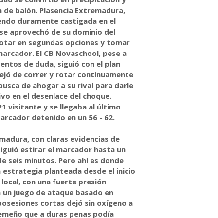
n de balón. Plasencia Extremadura,
iendo duramente castigada en el
 se aprovechó de su dominio del
otar en segundas opciones y tomar
marcador. El CB Novaschool, pese a
ntos de duda, siguió con el plan
dejó de correr y rotar continuamente
 busca de ahogar a su rival para darle
tivo en el desenlace del choque.
21 visitante y se llegaba al último
arcador detenido en un 56 - 62.
madura, con claras evidencias de
iguió estirar el marcador hasta un
 de seis minutos. Pero ahí es donde
a estrategia planteada desde el inicio
 local, con una fuerte presión
n un juego de ataque basado en
posesiones cortas dejó sin oxígeno a
emeño que a duras penas podía