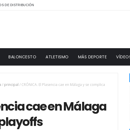
S DE DISTRIBUCIÓN
BALONCESTO
ATLETISMO
MÁS DEPORTE
VÍDEO
a
/
principal
/
CRÓNICA. El Plasencia cae en Málaga y se complica
encia cae en Málaga
playoffs