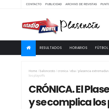
CONTACTO
PUBLICIDAD
ARCHIVO DE REVISTAS
PUNTO
RESULTADOS
HORARIOS
FÚTBOL
Home
/
baloncesto
/
cronica
/
eba
/
plasencia extremadur
los playoffs
CRÓNICA. El Plas
y se complica los 