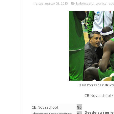
martes, marzo 03, 2015
baloncesto
,
cronica
,
eb
Jesús Porras da instruc
CB Novaschool / E
CB Novaschool
86
Desde su regres
Plasencia Extremadura
80