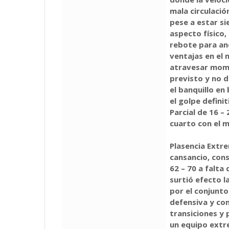
mala circulació
pese a estar s
aspecto físico,
rebote para an
ventajas en el 
atravesar mome
previsto y no 
el banquillo en
el golpe defini
Parcial de 16 – 
cuarto con el m
Plasencia Extre
cansancio, cons
62 – 70 a falta
surtió efecto l
por el conjunto
defensiva y co
transiciones y 
un equipo extr