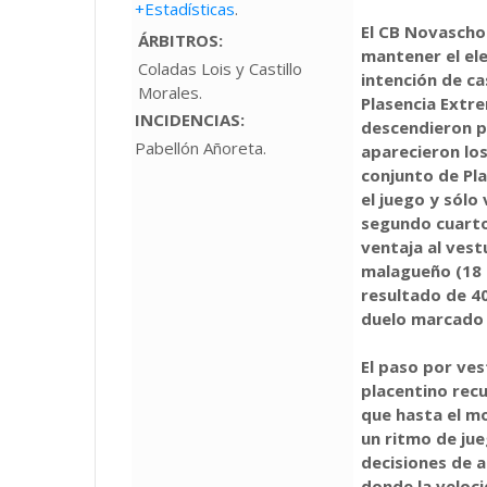
+Estadísticas
.
El CB Novascho
ÁRBITROS:
mantener el ele
Coladas Lois y Castillo
intención de ca
Morales.
Plasencia Extr
INCIDENCIAS:
descendieron p
Pabellón Añoreta.
aparecieron los
conjunto de Pl
el juego y sólo 
segundo cuarto
ventaja al vestu
malagueño (18 –
resultado de 40
duelo marcado p
El paso por ves
placentino recup
que hasta el m
un ritmo de jue
decisiones de 
donde la veloci