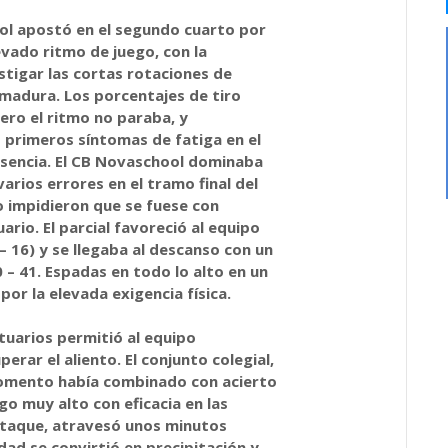
ol apostó en el segundo cuarto por
vado ritmo de juego, con la
stigar las cortas rotaciones de
emadura. Los porcentajes de tiro
ero el ritmo no paraba, y
 primeros síntomas de fatiga en el
asencia. El CB Novaschool dominaba
varios errores en el tramo final del
 impidieron que se fuese con
ario. El parcial favoreció al equipo
 16) y se llegaba al descanso con un
 – 41. Espadas en todo lo alto en un
or la elevada exigencia física.
tuarios permitió al equipo
erar el aliento. El conjunto colegial,
omento había combinado con acierto
go muy alto con eficacia en las
ataque, atravesó unos minutos
dad se convirtió en precipitación y