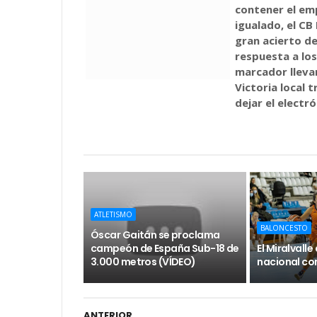
contener el emp
igualado, el CB
gran acierto de
respuesta a los
marcador llevand
Victoria local t
dejar el electró
ATLETISMO
BALONCESTO
Óscar Gaitán se proclama
campeón de España Sub-18 de
El Miralvall
3.000 metros (VÍDEO)
nacional con
ANTERIOR