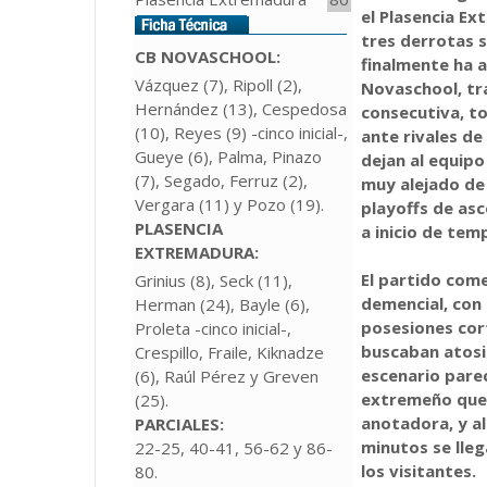
el Plasencia E
tres derrotas 
CB NOVASCHOOL:
finalmente ha 
Vázquez (7), Ripoll (2),
Novaschool, tr
Hernández (13), Cespedosa
consecutiva, to
(10), Reyes (9) -cinco inicial-,
ante rivales de
Gueye (6), Palma, Pinazo
dejan al equipo
(7), Segado, Ferruz (2),
muy alejado de
Vergara (11) y Pozo (19).
playoffs de as
PLASENCIA
a inicio de te
EXTREMADURA:
El partido com
Grinius (8), Seck (11),
demencial, con
Herman (24), Bayle (6),
posesiones cor
Proleta -cinco inicial-,
buscaban atosiga
Crespillo, Fraile, Kiknadze
escenario parec
(6), Raúl Pérez y Greven
extremeño que s
(25).
anotadora, y al
PARCIALES:
minutos se lle
22-25, 40-41, 56-62 y 86-
los visitantes.
80.