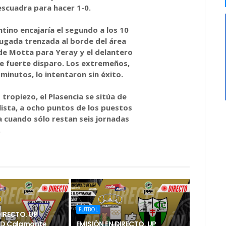
escuadra para hacer 1-0.
ntino encajaría el segundo a los 10
jugada trenzada al borde del área
 de Motta para Yeray y el delantero
e fuerte disparo. Los extremeños,
 minutos, lo intentaron sin éxito.
tropiezo, el Plasencia se sitúa de
ista, a ocho puntos de los puestos
 cuando sólo restan seis jornadas
.
FUTBOL
DIRECTO. UP
CD Calamonte
EMISIÓN EN DIRECTO. UP