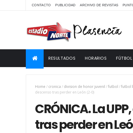
CONTACTO
PUBLICIDAD
ARCHIVO DE REVISTAS
PUNTO
RESULTADOS
HORARIOS
FÚTBOL
Home
/
cronica
/
division de honor juvenil
/
futbol
/
futbol
descenso tras perder en León (2-0)
CRÓNICA. La UPP, a
tras perder en Le