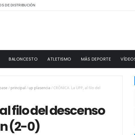
S DE DISTRIBUCIÓN
BALONCESTO
ATLETISMO
MÁS DEPORTE
VÍDEO
 base
/
principal
/
up plasencia
/
CRÓNICA. La UPP, al filo del
l filo del descenso
ón (2-0)