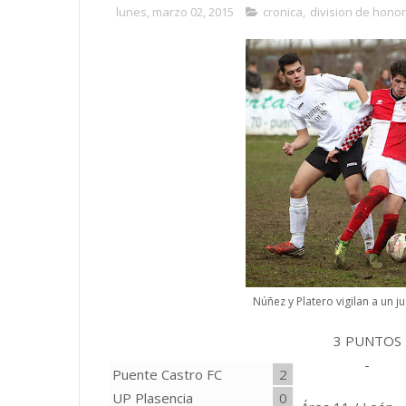
lunes, marzo 02, 2015
cronica
,
division de honor
Núñez y Platero vigilan a un 
3 PUNTOS
-
Puente Castro FC
2
UP Plasencia
0