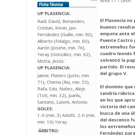
Área 11 / León
UP PLASENCIA:
El Plasencia no
Raúl; David, Benavides,
buenos resultad
Cristian, Kevin, Javi
empate ante el 
Fernández (Guille, min. 90),
Puente Castro 
Alberto (Fidalgo, min. 60),
extremeños fue
Aarón (Josete, min. 76),
cuadro leonés 
Yeray (González, min. 62),
solventó la pa
Motta, Jesús.
partido. El res
UP PLASENCIA
:
del grupo V.
Jaime; Platero (Justo, min.
71), Chema (Riu, min. 55),
El dominio que 
Rafa, Edu, Nuñez, Alejo
tendría rúbrica
(Toti, min. 32), Juanlu,
en los que apro
Santano, Luismi, Antonio.
victoria del ca
GOLES:
busca de una úl
1-0 (min. 3) Adolfo. 2-0 (min.
del descenso f
min. 10) Yeray.
los extremeños.
ÁRBITRO:
Fernández para