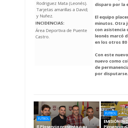
Rodriguez Mata (Leonés).
disparo por la 
Tarjetas amarillas a David;
y Nuñez.
El equipo place
INCIDENCIAS:
minutos. Otra 
con asistencia
Área Deportiva de Puente
leonés marcó d
Castro.
en los otros 80
Con este nuevo 
nuevo como col
de permanencia
por disputarse
FUTBOL
FUTBOL
EMISIÓN EN 
El Plasencia presenta a su
Plasencia-