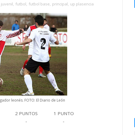
 juvenil
,
futbol
,
futbol base
,
principal
,
up plasencia
jugador leonés. FOTO: El Diario de León
2 PUNTOS
1 PUNTO
-
-