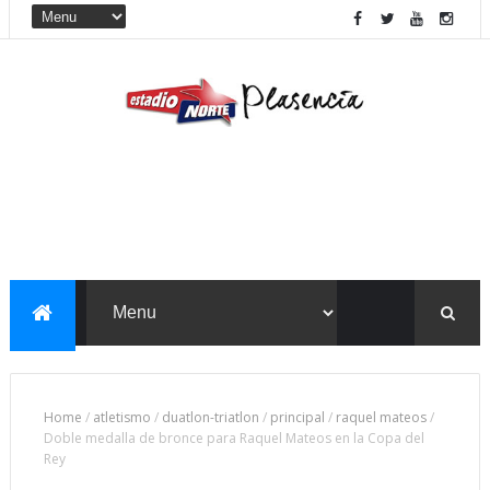
Home
/
atletismo
/
duatlon-triatlon
/
principal
/
raquel mateos
/
Doble medalla de bronce para Raquel Mateos en la Copa del
Rey