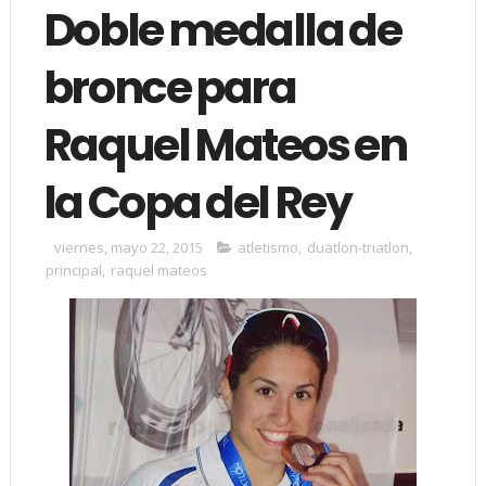
Doble medalla de
bronce para
Raquel Mateos en
la Copa del Rey
viernes, mayo 22, 2015
atletismo
,
duatlon-triatlon
,
principal
,
raquel mateos