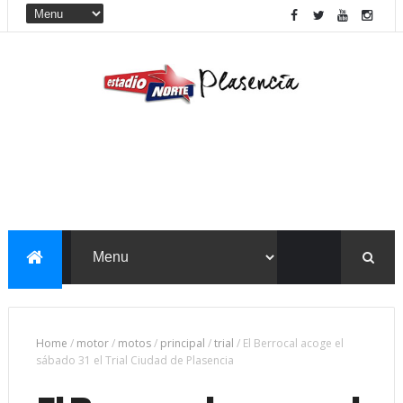
Home
/
motor
/
motos
/
principal
/
trial
/
El Berrocal acoge el
sábado 31 el Trial Ciudad de Plasencia