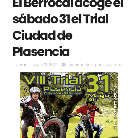
El Berrocal acoge el
sábado 31 el Trial
Ciudad de
Plasencia
viernes, mayo 22, 2015
motor
,
motos
,
principal
,
trial