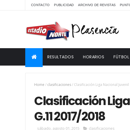
CONTACTO
PUBLICIDAD
ARCHIVO DE REVISTAS
PUNTO
RESULTADOS
HORARIOS
FÚTBOL
Home
/
clasificaciones
/
Clasificación Liga Nacional Juveni
Clasificación Lig
G.11 2017/2018
sábado, agosto 01, 2015
clasificaciones