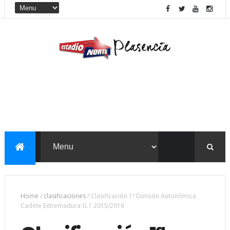
Home
/
clasificaciones
/
Clasificación 1ª División Autonómica
Cadete Extremadura G.1 2015/2016