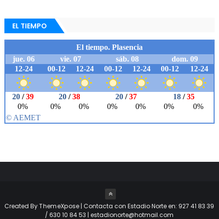
EL TIEMPO
Created By
ThemeXpose
| Contacta con Estadio Norte en: 927 41 83 39
/ 630 10 84 53 | estadionorte@hotmail.com