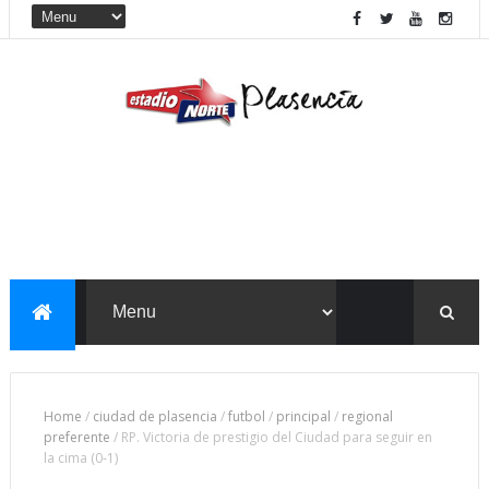
Home
/
ciudad de plasencia
/
futbol
/
principal
/
regional
preferente
/
RP. Victoria de prestigio del Ciudad para seguir en
la cima (0-1)