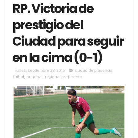
RP. Victoria de
prestigio del
Ciudad para seguir
en la cima (0-1)
lunes, septiembre 28, 2015
ciudad de plasencia
,
futbol
,
principal
,
regional preferente