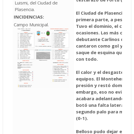
Luismi, del Ciudad de
Plasencia.
El Ciudad de Plasencia ofr
INCIDENCIAS:
primera parte, a pesar de
Campo Municipal.
Tuvo el dominio, el contro
ocasiones. Las más claras
debutante Carlinos que a
cantaron como gol y en 
saque de esquina que un 
con todo.
El calor y el desgaste fís
equipos. El Montehermoso
presión y restó dominio a 
embargo, eso no evitó que
acabara adelantando en e
botó una falta lateral y F
segundo palo para mandar
(0-1).
Belloso pudo dejar el par