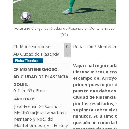
Fortu anotó el gol del Ciudad de Plasencia en Montehermoso
(0-1).
CP Montehermoso
0
Redacción / Montehermoso
AD Ciudad de Plasencia
1
Vaya cuatro jornadas que 
CP MONTEHERMOSO.
Plasencia: tres victorias 
AD CIUDAD DE PLASENCIA
el campo del Arroyo B, q
GOLES:
primer puesto por diferen
0-1 (m.63): Fortu.
puesto que debe comparti
Ciudad de Plasencia que 
ÁRBITRO:
por los resultados, sino p
José Fermín Gil Sánchez.
se planta sobre el campo
Mostró tarjetas amarillas a
minutos. Su último triun
Manzano y Noé, del
que aún no conocía la der
Montehermoso; y a Fortu y
testarazo de Fortu (0-1).