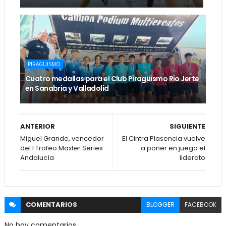
PIRAGUISMO
Cuatro medallas para el Club Piragüismo Rio Jerte
en Sanabria y Valladolid
ANTERIOR
SIGUIENTE
Miguel Grande, vencedor
El Cintra Plasencia vuelve
del I Trofeo Maxter Series
a poner en juego el
Andalucía
liderato
COMENTARIOS
BLOGGER
FACEBOOK
No hay comentarios