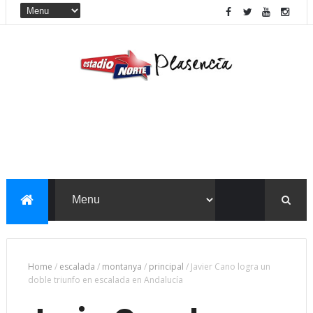
Home
/
escalada
/
montanya
/
principal
/
Javier Cano logra un
doble triunfo en escalada en Andalucía