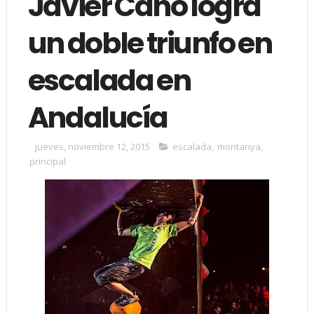
Javier Cano logra
un doble triunfo en
escalada en
Andalucía
jueves, noviembre 12, 2015
escalada
,
montanya
,
principal