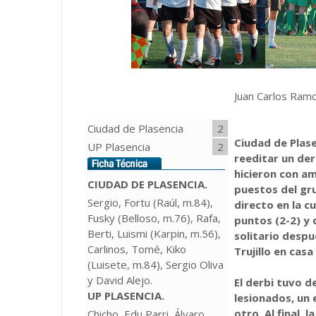
Juan Carlos Ramo
Ciudad de Plasencia
2
Ciudad de Plase
UP Plasencia
2
reeditar un der
hicieron con a
CIUDAD DE PLASENCIA.
puestos del gr
Sergio, Fortu (Raúl, m.84),
directo en la 
Fusky (Belloso, m.76), Rafa,
puntos (2-2) y 
Berti, Luismi (Karpin, m.56),
solitario despu
Carlinos, Tomé, Kiko
Trujillo en casa 
(Luisete, m.84), Sergio Oliva
y David Alejo.
El derbi tuvo d
UP PLASENCIA.
lesionados, un 
otro. Al final,
Chicho, Edu Parri, Álvaro