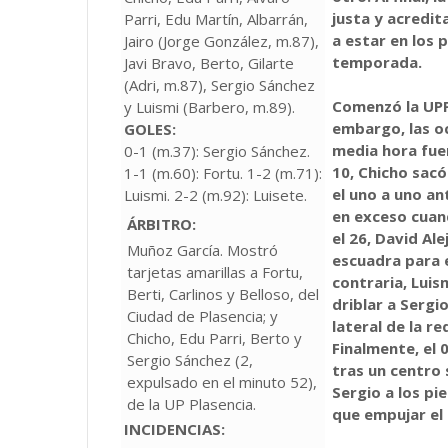
justa y acredi
Parri, Edu Martín, Albarrán,
a estar en los 
Jairo (Jorge González, m.87),
temporada.
Javi Bravo, Berto, Gilarte
(Adri, m.87), Sergio Sánchez
Comenzó la UPP 
y Luismi (Barbero, m.89).
embargo, las o
GOLES:
media hora fue
0-1 (m.37): Sergio Sánchez.
10, Chicho sacó
1-1 (m.60): Fortu. 1-2 (m.71):
el uno a uno ant
Luismi. 2-2 (m.92): Luisete.
en exceso cuand
ÁRBITRO:
el 26, David Ale
Muñoz García. Mostró
escuadra para e
tarjetas amarillas a Fortu,
contraria, Luis
Berti, Carlinos y Belloso, del
driblar a Sergio
Ciudad de Plasencia; y
lateral de la re
Chicho, Edu Parri, Berto y
Finalmente, el 
Sergio Sánchez (2,
tras un centro 
expulsado en el minuto 52),
Sergio a los pi
de la UP Plasencia.
que empujar el b
INCIDENCIAS: