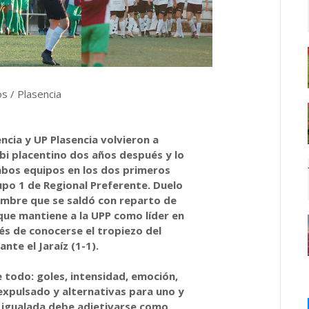
s / Plasencia
ncia y UP Plasencia volvieron a
bi placentino dos años después y lo
mbos equipos en los dos primeros
upo 1 de Regional Preferente. Duelo
cumbre que se saldó con reparto de
que mantiene a la UPP como líder en
és de conocerse el tropiezo del
ante el Jaraíz (1-1).
e todo: goles, intensidad, emoción,
expulsado y alternativas para uno y
 la igualada debe adjetivarse como