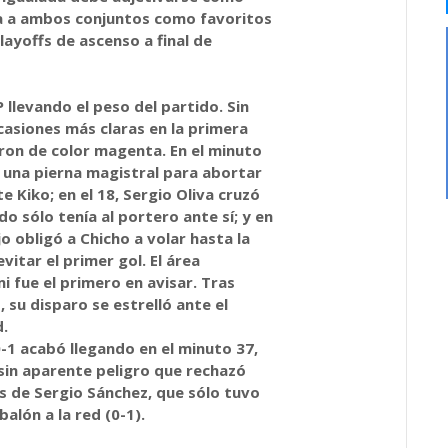
ta a ambos conjuntos como favoritos
playoffs de ascenso a final de
llevando el peso del partido. Sin
casiones más claras en la primera
ron de color magenta. En el minuto
 una pierna magistral para abortar
e Kiko; en el 18, Sergio Oliva cruzó
o sólo tenía al portero ante sí; y en
jo obligó a Chicho a volar hasta la
vitar el primer gol. El área
mi fue el primero en avisar. Tras
, su disparo se estrelló ante el
d.
0-1 acabó llegando en el minuto 37,
sin aparente peligro que rechazó
es de Sergio Sánchez, que sólo tuvo
alón a la red (0-1).