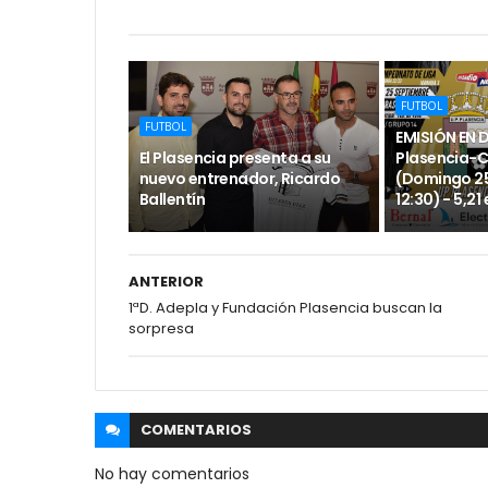
FUTBOL
FUTBOL
EMISIÓN EN 
El Plasencia presenta a su
Plasencia-
nuevo entrenador, Ricardo
(Domingo 25
Ballentín
12:30) - 5,21
ANTERIOR
1ªD. Adepla y Fundación Plasencia buscan la
sorpresa
COMENTARIOS
No hay comentarios