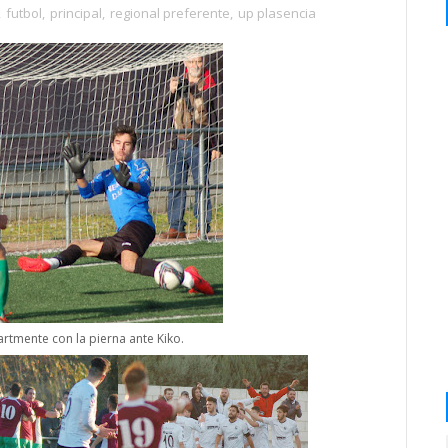
,
futbol
,
principal
,
regional preferente
,
up plasencia
artmente con la pierna ante Kiko.