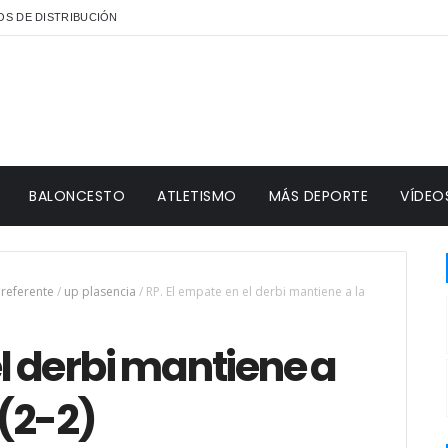
S DE DISTRIBUCIÓN
BALONCESTO
ATLETISMO
MÁS DEPORTE
VÍDEO
preferente
/
up plasencia
/
RP. El empate en el derbi mantiene a la
el derbi mantiene a
 (2-2)