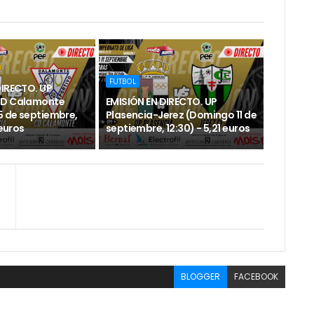
FUTBOL
DIRECTO. UP
CD Calamonte
EMISIÓN EN DIRECTO. UP
 de septiembre,
Plasencia-Jerez (Domingo 11 de
 euros
septiembre, 12:30) - 5,21 euros
BLOGGER
FACEBOOK