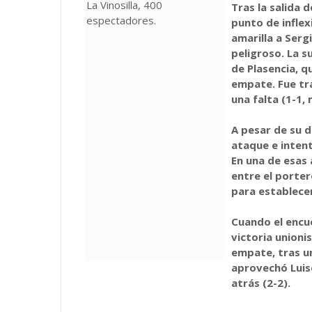
La Vinosilla, 400
Tras la salida d
espectadores.
punto de inflex
amarilla a Serg
peligroso. La s
de Plasencia, q
empate. Fue tr
una falta (1-1,
A pesar de su d
ataque e inten
En una de esas 
entre el porter
para establecer
Cuando el encu
victoria unioni
empate, tras u
aprovechó Luis
atrás (2-2).