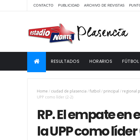
CONTACTO
PUBLICIDAD
ARCHIVO DE REVISTAS
PUNTO
RESULTADOS
HORARIOS
FÚTBOL
Home
/
ciudad de plasencia
/
futbol
/
principal
/
regional 
UPP como líder (2-2)
RP. El empate en 
la UPP como líder