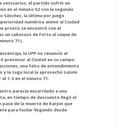
e vestuarios, el partido sufrió un
ión en el minuto 52 con la segunda
io Sánchez, la última por juego
uperioridad numérica animó al Ciudad
ue pronto se encontró con el
as un cabezazo de Fortu al saque de
 minuto 71).
esventaja, la UPP no renunció al
tó presionar al Ciudad en su campo.
acciones, una falta de entendimiento
o y la zaga local la aprovechó Luismi
 el 1-2 en el minuto 71.
entro parecía encarrilado a una
sta, en tiempo de descuento llegó el
n pase de la muerte de Karpin que
ete para fusilar llegando desde