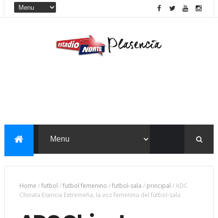
Home
/
futbol
/
futbol femenino
/
futbol-sala
/
principal
/
ADC
Chinata Esencia Extremeña, la voz femenina del fútbol-sala