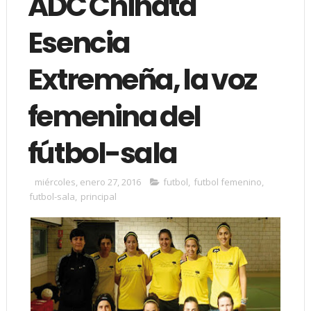
ADC Chinata
Esencia
Extremeña, la voz
femenina del
fútbol-sala
miércoles, enero 27, 2016
futbol
,
futbol femenino
,
futbol-sala
,
principal