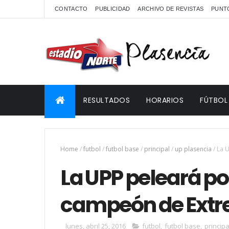
CONTACTO
PUBLICIDAD
ARCHIVO DE REVISTAS
PUNTO
RESULTADOS
HORARIOS
FÚTBOL
Home
/
futbol
/
futbol base
/
principal
/
up plasencia
/
La U
La UPP peleará por 
campeón de Extre
lunes, abril 25, 2016
futbol
,
futbol base
,
principa