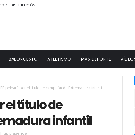
S DE DISTRIBUCIÓN
BALONCESTO
ATLETISMO
MÁS DEPORTE
VÍDEO
PP peleará por el título de campeón de Extremadura infantil
el título de
madura infantil
l
,
up plasencia