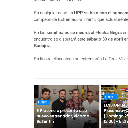
En cualquier caso,
la UPP se hizo con el subcam
campeón de Extremadura infantil, que actualmente
En las
semifinales se medirá al Flecha Negra
en 
encuentro se disputará este
sábado 30 de abril e
Badajoz.
En la otra eliminatoria se enfrentarán La Cruz Vil
FUTBOL
FUTBOL
EMISIÓN EN 
El Plasencia presenta a su
Plasencia-
nuevo entrenador, Ricardo
(Domingo 25
Ballentín
12:30) - 5,21