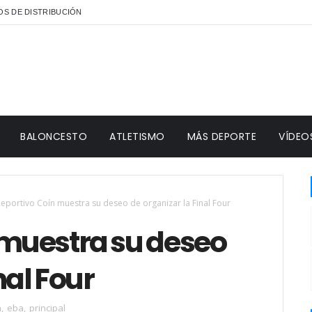
S DE DISTRIBUCIÓN
BALONCESTO
ATLETISMO
MÁS DEPORTE
VÍDEO
Deportivo Coín muestra su deseo de organizar la Final Four
 muestra su deseo
nal Four
a
,
eba
,
principal