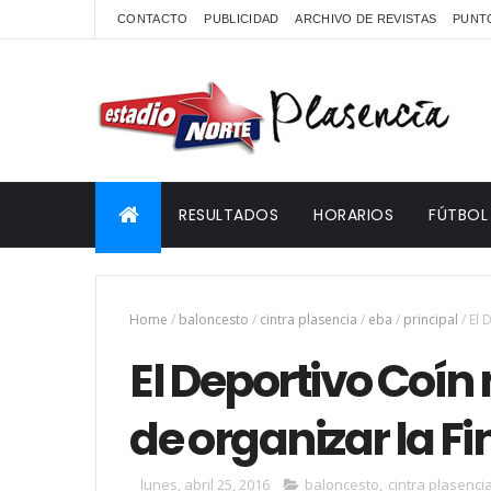
CONTACTO
PUBLICIDAD
ARCHIVO DE REVISTAS
PUNTO
RESULTADOS
HORARIOS
FÚTBOL
Home
/
baloncesto
/
cintra plasencia
/
eba
/
principal
/
El 
El Deportivo Coín
de organizar la Fi
lunes, abril 25, 2016
baloncesto
,
cintra plasenci