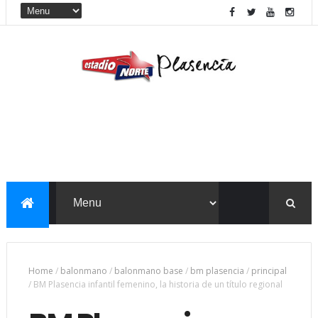
Home
/
balonmano
/
balonmano base
/
bm plasencia
/
principal
/
BM Plasencia infantil femenino, la historia de un título regional