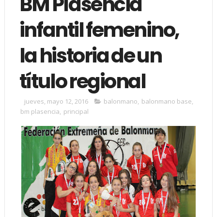
BM Plasencia
infantil femenino,
la historia de un
título regional
jueves, mayo 12, 2016
balonmano
,
balonmano base
,
bm plasencia
,
principal