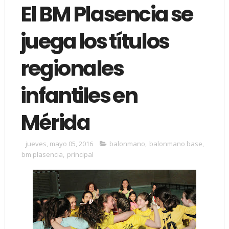
El BM Plasencia se
juega los títulos
regionales
infantiles en
Mérida
jueves, mayo 05, 2016
balonmano
,
balonmano base
,
bm plasencia
,
principal