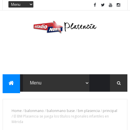
Home
/
balonmano
/
balonmano base
/
bm plasencia
/
principal
/
El BM Plasencia se juega los títulos regionales infantiles en
Mérida