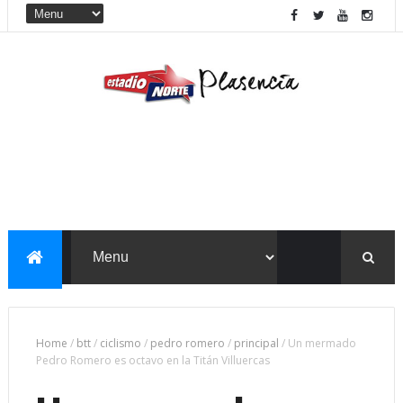
Home
/
btt
/
ciclismo
/
pedro romero
/
principal
/
Un mermado
Pedro Romero es octavo en la Titán Villuercas