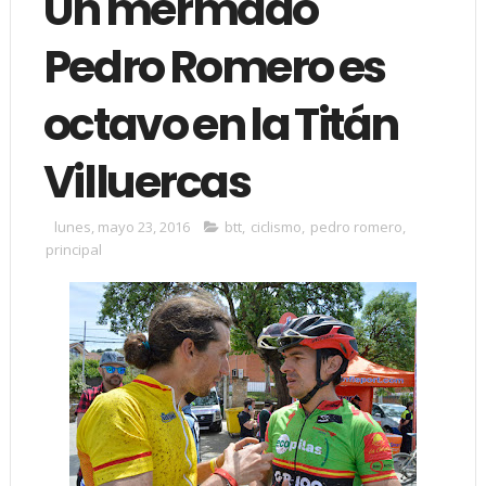
Un mermado
Pedro Romero es
octavo en la Titán
Villuercas
lunes, mayo 23, 2016
btt
,
ciclismo
,
pedro romero
,
principal