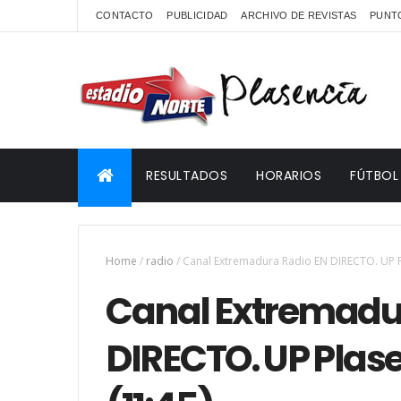
CONTACTO
PUBLICIDAD
ARCHIVO DE REVISTAS
PUNTO
RESULTADOS
HORARIOS
FÚTBOL
Home
/
radio
/
Canal Extremadura Radio EN DIRECTO. UP P
Canal Extremadu
DIRECTO. UP Pla