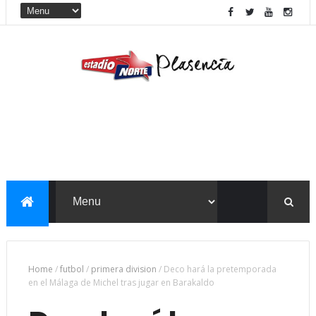
Home
/
futbol
/
primera division
/
Deco hará la pretemporada
en el Málaga de Michel tras jugar en Barakaldo