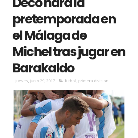
Deco hará la
pretemporada en
el Málaga de
Michel tras jugar en
Barakaldo
jueves, junio 29, 2017
futbol
,
primera division