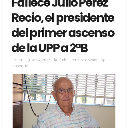
Fallece Julio Pérez
Recio, el presidente
del primer ascenso
de la UPP a 2ªB
martes, julio 04, 2017
futbol
,
tercera division
,
up
plasencia