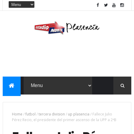
Home
/
futbol
/
tercera division
/
up plasencia
/
Fallece Julio
Pérez Recio, el presidente del primer ascenso de la UPP a 2ªB