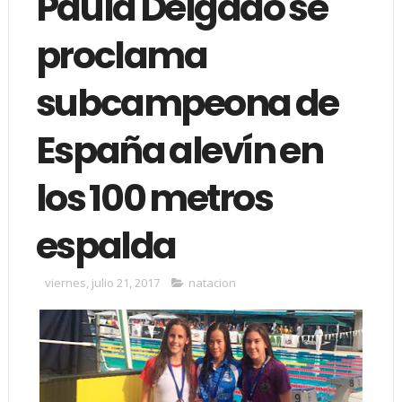
Paula Delgado se
proclama
subcampeona de
España alevín en
los 100 metros
espalda
viernes, julio 21, 2017
natacion