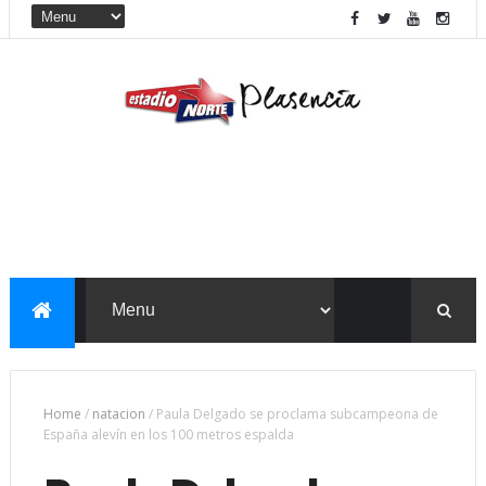
Home
/
natacion
/
Paula Delgado se proclama subcampeona de
España alevín en los 100 metros espalda