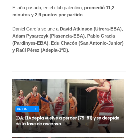
El año pasado, en el club palentino,
promedió 11,2
minutos y 2,9 puntos por partido.
Daniel García se une a
David Atkinson (Utrera-EBA),
Adam Pysarczyk (Plasencia-EBA), Pablo Gracia
(Pardinyes-EBA), Edu Chacón (San Antonio-Junior)
y Raúl Pérez (Adepla-1ªD).
BALONCESTO
EBA. El Adepla vuelve a perder (75-81) y se despide
de la fase de ascenso