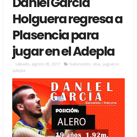
Daniel García
Holguera regresa a
Plasencia para
jugar en el Adepla
sábado, agosto 05, 2017
baloncesto
,
eba
,
jaguarzo
adepla