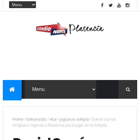
Home
/
baloncesto
/
eba
/
jaguarzo adepla
/
Daniel García
Holguera regresa a Plasencia para jugar en el Adepla