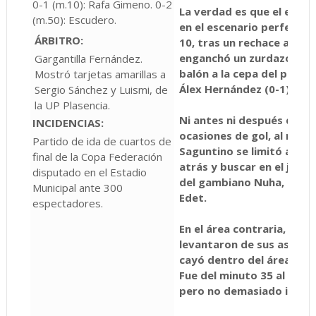
0-1 (m.10): Rafa Gimeno. 0-2
La verdad es que el equip
(m.50): Escudero.
en el escenario perfecto 
ÁRBITRO:
10, tras un rechace a un 
enganchó un zurdazo en l
Gargantilla Fernández.
balón a la cepa del poste 
Mostró tarjetas amarillas a
Álex Hernández (0-1).
Sergio Sánchez y Luismi, de
la UP Plasencia.
Ni antes ni después de es
INCIDENCIAS:
ocasiones de gol, al meno
Partido de ida de cuartos de
Saguntino se limitó a jun
final de la Copa Federación
atrás y buscar en el juego
disputado en el Estadio
del gambiano Nuha, bien 
Municipal ante 300
Edet.
espectadores.
En el área contraria, los 
levantaron de sus asient
cayó dentro del área en d
Fue del minuto 35 al 37. 
pero no demasiado insist