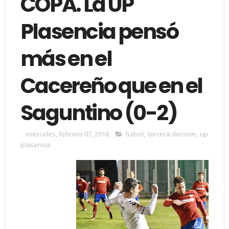
COPA. La UP
Plasencia pensó
más en el
Cacereño que en el
Saguntino (0-2)
miércoles, febrero 07, 2018
futbol
,
tercera division
,
up
plasencia