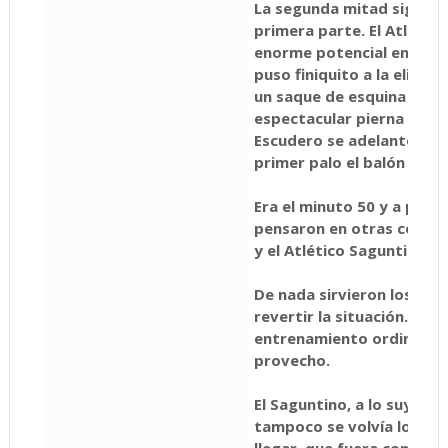
La segunda mitad siguió e
primera parte. El Atléti
enorme potencial en accio
puso finiquito a la elimina
un saque de esquina bota
espectacular pierna iquier
Escudero se adelantó a t
primer palo el balón a la r
Era el minuto 50 y a parti
pensaron en otras cosas. 
y el Atlético Saguntino en 
De nada sirvieron los ca
revertir la situación. Se 
entrenamiento ordinario 
provecho.
El Saguntino, a lo suyo, n
tampoco se volvía loco en
llegar, que fuera con el es