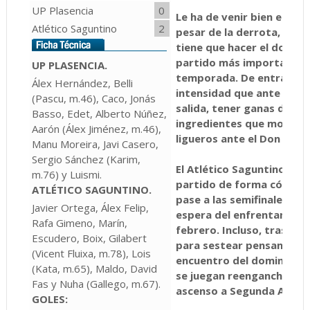
UP Plasencia
0
Le ha de venir bien este p
Atlético Saguntino
2
pesar de la derrota, le ha
tiene que hacer el doming
partido más importante e
UP PLASENCIA.
temporada. De entrada, 
Álex Hernández, Belli
intensidad que ante el At
(Pascu, m.46), Caco, Jonás
salida, tener ganas de gan
Basso, Edet, Alberto Núñez,
ingredientes que mostró 
Aarón (Álex Jiménez, m.46),
ligueros ante el Don Beni
Manu Moreira, Javi Casero,
Sergio Sánchez (Karim,
El Atlético Saguntino, con
m.76) y Luismi.
partido de forma cómoda 
ATLÉTICO SAGUNTINO
.
pase a las semifinales de 
Javier Ortega, Álex Felip,
espera del enfrentamiento
Rafa Gimeno, Marín,
febrero. Incluso, tras el 
Escudero, Boix, Gilabert
para sestear pensando ta
(Vicent Fluixa, m.78), Lois
encuentro del domingo an
(Kata, m.65), Maldo, David
se juegan reengancharse a
Fas y Nuha (Gallego, m.67).
ascenso a Segunda A.
GOLES: