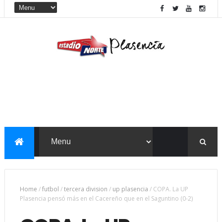
Home
/
futbol
/
tercera division
/
up plasencia
/
COPA. La UP
Plasencia pensó más en el Cacereño que en el Saguntino (0-2)