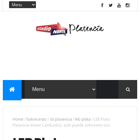
Home
/
baloncesto
/
cb plasencia
/
leb plata
/
LEB Plata.
Plasencia-Xuven Cambados, solo puede sobrevivir uno