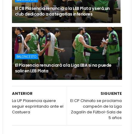
El CB Plasencia renuncia a la LEB Plata y será un
club dedicado a categorías inferiores
BALONCESTO
El Plasencia renunciará a la Liga EBA si no puede
salir en LEB Plata
ANTERIOR
SIGUIENTE
La UP Plasencia quiere
El CP Chinato se proclama
seguir esprintando ante el
campeón de la Liga
Castuera
Zagalín de Fútbol-Sala de
5 años