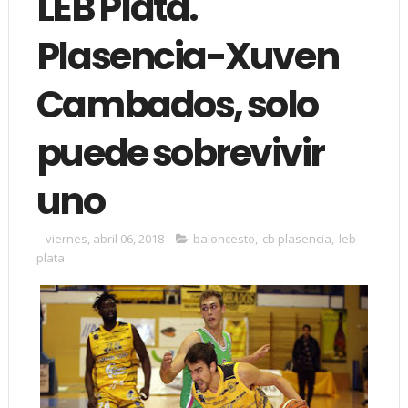
LEB Plata.
Plasencia-Xuven
Cambados, solo
puede sobrevivir
uno
viernes, abril 06, 2018
baloncesto
,
cb plasencia
,
leb
plata